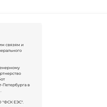
им связям и
нерального
нженерному
артнерство
бот
-Петербурга в
.
 "ФСК ЕЭС".