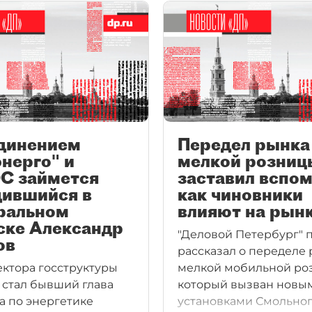
динением
Передел рынка
нерго" и
мелкой розниц
С займется
заставил вспом
дившийся в
как чиновники
ральном
влияют на рын
ске Александр
"Деловой Петербург"
ов
рассказал о переделе
ктора госструктуры
мелкой мобильной ро
 стал бывший глава
который вызван новы
а по энергетике
установками Смольног