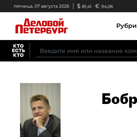
$
€
пятница, 07 августа 2026
81,41
94,06
Рубр
Бобр