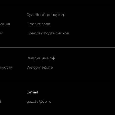
Судебный репортер
рация
Проект года
ия
Новости подписчиков
Вмедицине.рф
имости
WelcomeZone
E-mail
8
gazeta@dp.ru