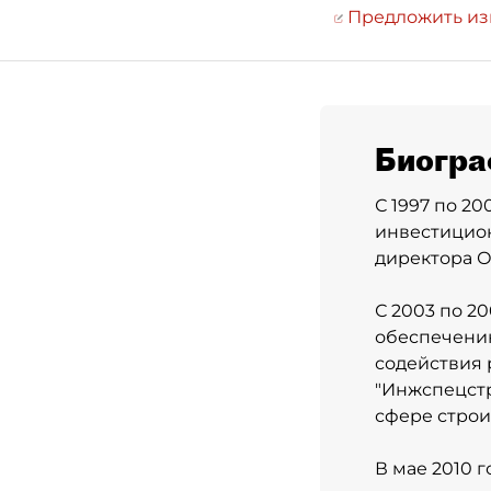
Предложить и
Биогра
С 1997 по 2
инвестицион
директора О
С 2003 по 2
обеспечению
содействия 
"Инжспецст
сфере строи
В мае 2010 