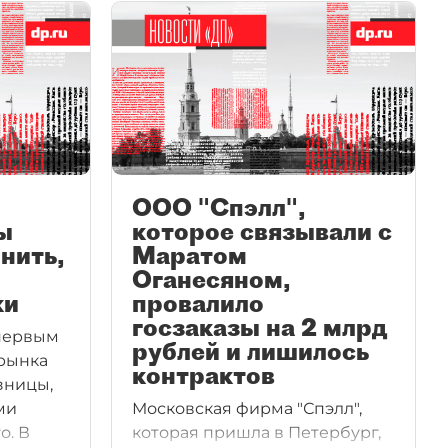
ООО "Спэлл",
ы
которое связывали с
нить,
Маратом
Оганесяном,
ки
провалило
госзаказы на 2 млрд
 первым
рублей и лишилось
 рынка
контрактов
зницы,
ми
Московская фирма "Спэлл",
о. В
которая пришла в Петербург,