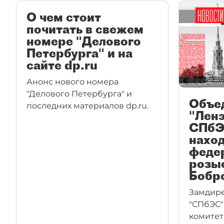
О чем стоит
почитать в свежем
номере "Делового
Петербурга" и на
сайте dp.ru
Анонс нового номера
"Делового Петербурга" и
Объе
последних материалов dp.ru.
"Ленэ
СПбЭ
нахо
феде
розы
Бобр
Замдире
"СПбЭС"
комитет