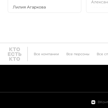
Алексан
Лилия Агаркова
известе
федерал
"трубном
Владими
коррупц
работы 
сетевой
Все компании
Все персоны
Все с
ВКонт