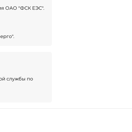
ия ОАО "ФСК ЕЭС".
ерго".
ной службы по