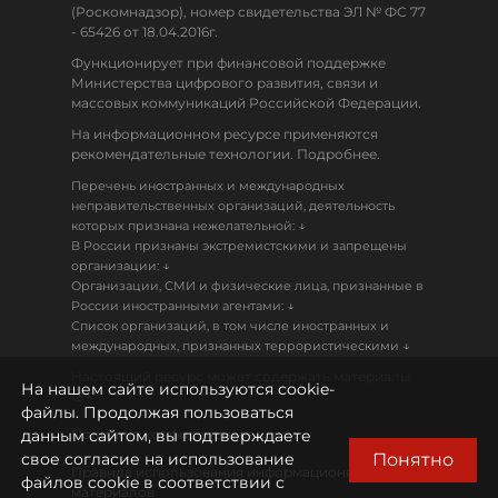
(Роскомнадзор), номер свидетельства ЭЛ № ФС 77
- 65426 от 18.04.2016г.
Функционирует при финансовой поддержке
Министерства цифрового развития, связи и
массовых коммуникаций Российской Федерации.
На информационном ресурсе применяются
рекомендательные технологии. Подробнее.
Перечень иностранных и международных
неправительственных организаций, деятельность
↓
которых признана нежелательной:
В России признаны экстремистскими и запрещены
↓
организации:
Организации, СМИ и физические лица, признанные в
↓
России иностранными агентами:
Список организаций, в том числе иностранных и
↓
международных, признанных террористическими
Настоящий ресурс может содержать материалы
На нашем сайте используются cookie-
18+
файлы. Продолжая пользоваться
данным сайтом, вы подтверждаете
Политика конфиденциальности
Понятно
свое согласие на использование
Правила использования информационных
файлов cookie в соответствии с
материалов