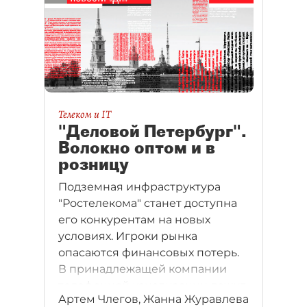
Телеком и IT
"Деловой Петербург".
Волокно оптом и в
розницу
Подземная инфраструктура
"Ростелекома" станет доступна
его конкурентам на новых
условиях. Игроки рынка
опасаются финансовых потерь.
В принадлежащей компании
телефонной канализации лежит
Артем Члегов, Жанна Журавлева
основной объем проводной