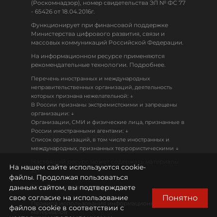
(Роскомнадзор), номер свидетельства ЭЛ № ФС 77
- 65426 от 18.04.2016г.
Функционирует при финансовой поддержке
Министерства цифрового развития, связи и
массовых коммуникаций Российской Федерации.
На информационном ресурсе применяются
рекомендательные технологии. Подробнее.
Перечень иностранных и международных
неправительственных организаций, деятельность
↓
которых признана нежелательной:
В России признаны экстремистскими и запрещены
↓
организации:
Организации, СМИ и физические лица, признанные в
↓
России иностранными агентами:
Список организаций, в том числе иностранных и
↓
международных, признанных террористическими
Настоящий ресурс может содержать материалы
На нашем сайте используются cookie-
18+
файлы. Продолжая пользоваться
данным сайтом, вы подтверждаете
Политика конфиденциальности
Понятно
свое согласие на использование
Правила использования информационных
файлов cookie в соответствии с
материалов