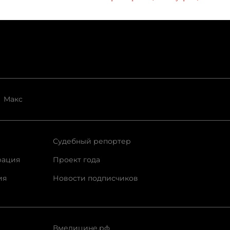
Макс
Судебный репортер
рация
Проект года
ия
Новости подписчиков
Вмедицине.рф