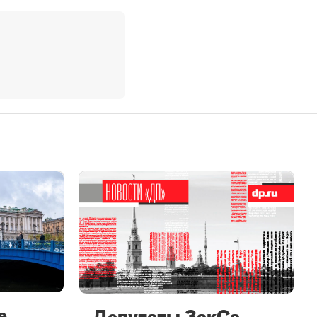
е
Депутаты ЗакСа