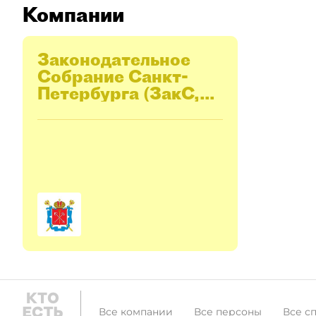
Компании
Законодательное
Cобрание Санкт-
Петербурга (ЗакС,
Заксобрание)
Все компании
Все персоны
Все с