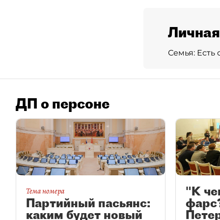
Личная
Семья:
Есть 
ДП о персоне
"К че
Тема номера
Партийный пасьянс:
фарс?
каким будет новый
Пете