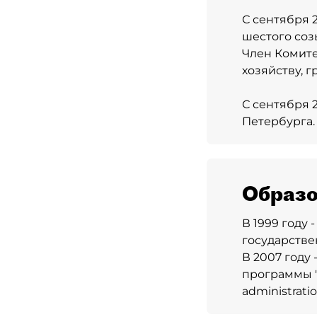
С сентября 
шестого соз
Член Комите
хозяйству, 
С сентября 
Петербурга.
Образо
В 1999 году
государстве
В 2007 году
программы "
administratio