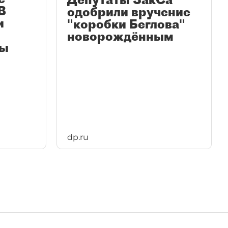
В
одобрили вручение
и
"коробки Беглова"
новорождённым
пы
dp.ru