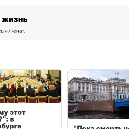
 жизнь
сын.
Женат.
му этот
": в
рбурге
"Пока смерть н