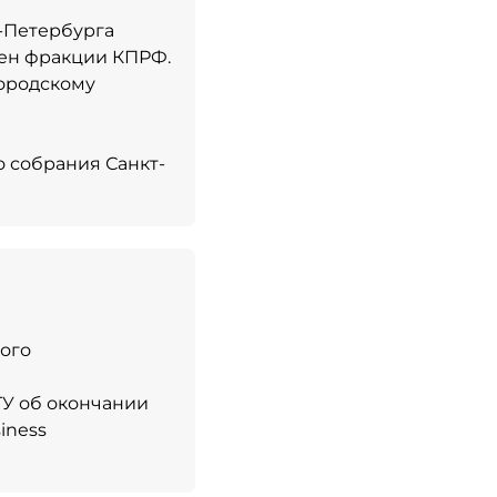
т-Петербурга
лен фракции КПРФ.
городскому
о собрания Санкт-
кого
ГУ об окончании
iness