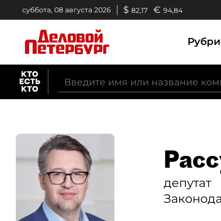
$
€
суббота, 08 августа 2026
82,17
94,84
Рубр
Расс
депутат
Законода