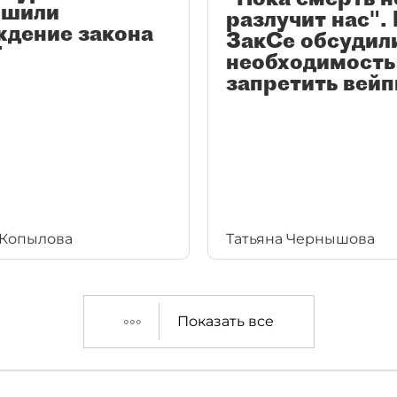
ршили
разлучит нас". 
ждение закона
ЗакСе обсудил
Т
необходимость
запретить вей
 Копылова
Татьяна Чернышова
Показать все