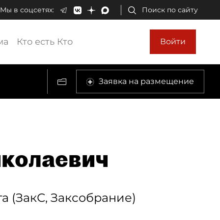
Мы в соцсетях:
Поиск по сайту
ма
Кто есть Кто
Войти
Заявка на размещение
иколаевич
а (ЗакС, Заксобрание)