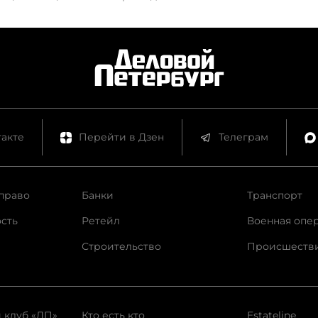
акте
Перейти в Дзен
Телеграм
право
Банки
Транспорт
сть
Ретейл
Военная опе
Строительство
Происшеств
 клуб «ДП»
Кто есть кто
Estateline