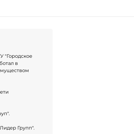
ГУ "Городское
ботал в
имуществом
пети
уп".
Лидер Групп".