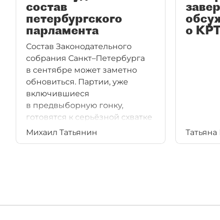
состав
заве
петербургского
обсу
парламента
о КР
Состав Законодательного
собрания Санкт–Петербурга
в сентябре может заметно
обновиться. Партии, уже
включившиеся
в предвыборную гонку,
готовятся к серьёзной схватке
за депутатские кресла.
Михаил Татьянин
Татьяна