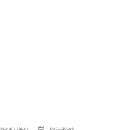
пециализации
Пресс-досье