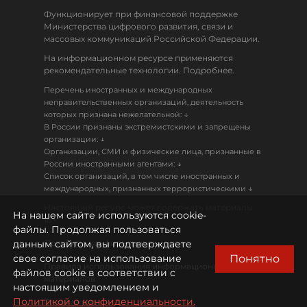
Функционирует при финансовой поддержке
Министерства цифрового развития, связи и
массовых коммуникаций Российской Федерации.
На информационном ресурсе применяются
рекомендательные технологии. Подробнее.
Перечень иностранных и международных
неправительственных организаций, деятельность
↓
которых признана нежелательной:
В России признаны экстремистскими и запрещены
↓
организации:
Организации, СМИ и физические лица, признанные в
↓
России иностранными агентами:
Список организаций, в том числе иностранных и
↓
международных, признанных террористическими
Настоящий ресурс может содержать материалы
На нашем сайте используются cookie-
18+
файлы. Продолжая пользоваться
данным сайтом, вы подтверждаете
Политика конфиденциальности
Понятно
свое согласие на использование
Правила использования информационных
файлов cookie в соответствии с
материалов
настоящим уведомлением и
Политикой о конфиденциальности.
Охрана труда