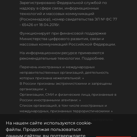
Зарегистрировано Федеральной службой по
надзору в сфере связи, информационных
технологий и массовых коммуникаций
(Роскомнадзор), номер свидетельства ЭЛ № ФС 77
- 65426 от 18.04.2016г.
Функционирует при финансовой поддержке
Министерства цифрового развития, связи и
массовых коммуникаций Российской Федерации.
На информационном ресурсе применяются
рекомендательные технологии. Подробнее.
Перечень иностранных и международных
неправительственных организаций, деятельность
↓
которых признана нежелательной:
В России признаны экстремистскими и запрещены
↓
организации:
Организации, СМИ и физические лица, признанные в
↓
России иностранными агентами:
Список организаций, в том числе иностранных и
↓
международных, признанных террористическими
Настоящий ресурс может содержать материалы
На нашем сайте используются cookie-
18+
файлы. Продолжая пользоваться
данным сайтом, вы подтверждаете
Политика конфиденциальности