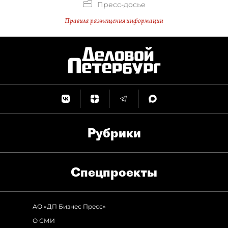
Пресс-досье
Правила размещения информации
Рубрики
Спец­проекты
АО «ДП Бизнес Пресс»
О СМИ