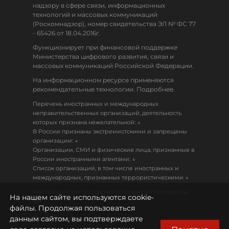
надзору в сфере связи, информационных
технологий и массовых коммуникаций
(Роскомнадзор), номер свидетельства ЭЛ № ФС 77
- 65426 от 18.04.2016г.
Функционирует при финансовой поддержке
Министерства цифрового развития, связи и
массовых коммуникаций Российской Федерации.
На информационном ресурсе применяются
рекомендательные технологии. Подробнее.
Перечень иностранных и международных
неправительственных организаций, деятельность
↓
которых признана нежелательной:
В России признаны экстремистскими и запрещены
↓
организации:
Организации, СМИ и физические лица, признанные в
↓
России иностранными агентами:
Список организаций, в том числе иностранных и
↓
международных, признанных террористическими
Настоящий ресурс может содержать материалы
На нашем сайте используются cookie-
18+
файлы. Продолжая пользоваться
данным сайтом, вы подтверждаете
Политика конфиденциальности