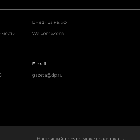
Вмедицине.рф
имости
WelcomeZone
E-mail
8
gazeta@dp.ru
Настоящий ресурс может содержать