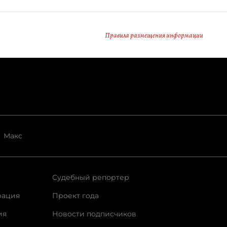
Правила размещения информации
Макс
Судебный репортер
рация
Проект года
ия
Новости подписчиков