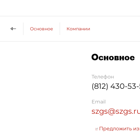
Основное
Компании
Основное
Телефон
(812) 430-53
Email
szgs@szgs.r
Предложить и