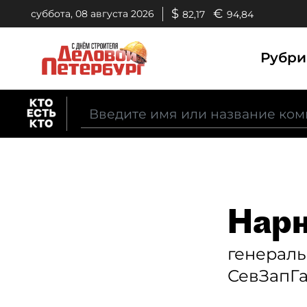
$
€
суббота, 08 августа 2026
82,17
94,84
Рубр
Нарн
генерал
СевЗапГ