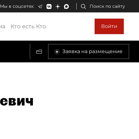
Мы в соцсетях:
Поиск по сайту
ма
Кто есть Кто
Войти
Заявка на размещение
евич