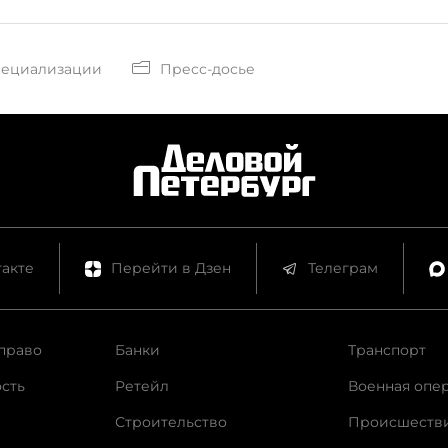
пециализации
Пресс-досье
акте
Перейти в Дзен
Телеграм
право
Банки
Транспорт
сть
Ретейл
Военная опе
Строительство
Происшеств