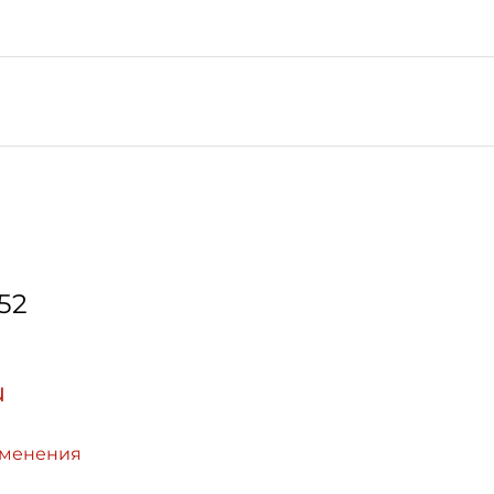
-52
u
зменения