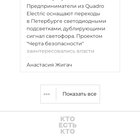
Предприниматели из Quadro
Electric оснащают переходы
в Петербурге светодиодными
подсветками, дублирующими
сигнал светофора. Проектом
"Черта безопасности"
заинтересовались власти
Петербурга. В прошлом году
Анастасия Жигач
оборот компании составил 89
млн рублей.
Показать все