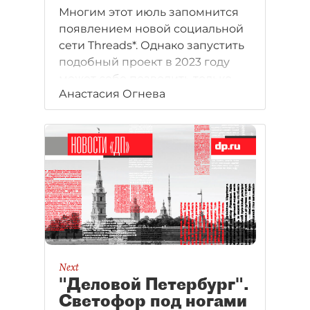
Многим этот июль запомнится
появлением новой социальной
сети Threads*. Однако запустить
подобный проект в 2023 году
может себе позволить только
Анастасия Огнева
стартапер уровня Марка
Цукерберга. Социальные медиа
давно не входят в топ ниш,
популярных для развития
проектов, ни в мире, ни в РФ.
А какие отрасли, наоборот,
перспективны в 2023 году
и какие проекты в них
запускают?
Next
"Деловой Петербург".
Светофор под ногами