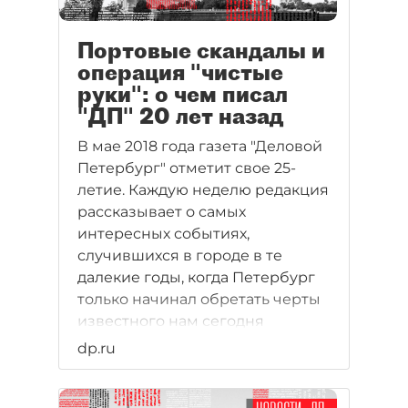
Портовые скандалы и
операция "чистые
руки": о чем писал
"ДП" 20 лет назад
В мае 2018 года газета "Деловой
Петербург" отметит свое 25-
летие. Каждую неделю редакция
рассказывает о самых
интересных событиях,
случившихся в городе в те
далекие годы, когда Петербург
только начинал обретать черты
известного нам сегодня
мегаполиса и центра деловой
dp.ru
жизни. Многие имена и
названия компаний,