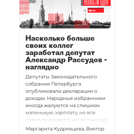
отметившихся на страницах
нашей газеты в 1990-х годах,
хорошо знакомы и сейчас.
Причем не только таким же
ветеранам делового
Петербурга, как мы, но и новому
Насколько больше
поколению бизнесменов
своих коллег
заработал депутат
Александр Рассудов -
наглядно
Депутаты Законодательного
собрания Петербурга
опубликовали декларации о
доходах. Народные избранники
иногда жалуются на слишком
маленькую зарплату, но все
равно получают в несколько раз
больше, чем в среднем по
Маргарита Кудрявцева, Виктор