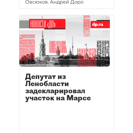
региону. "ДП" предлагает
Овсюков. Андрей Доро
наглядное сравнение заработка
парламентариев.
Депутат из
Ленобласти
задекларировал
участок на Марсе