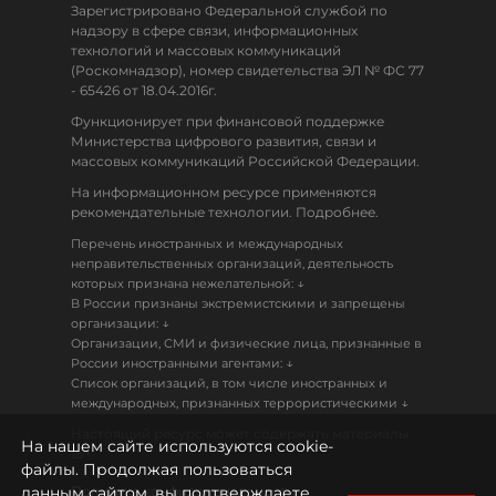
Зарегистрировано Федеральной службой по
надзору в сфере связи, информационных
технологий и массовых коммуникаций
(Роскомнадзор), номер свидетельства ЭЛ № ФС 77
- 65426 от 18.04.2016г.
Функционирует при финансовой поддержке
Министерства цифрового развития, связи и
массовых коммуникаций Российской Федерации.
На информационном ресурсе применяются
рекомендательные технологии. Подробнее.
Перечень иностранных и международных
неправительственных организаций, деятельность
↓
которых признана нежелательной:
В России признаны экстремистскими и запрещены
↓
организации:
Организации, СМИ и физические лица, признанные в
↓
России иностранными агентами:
Список организаций, в том числе иностранных и
↓
международных, признанных террористическими
Настоящий ресурс может содержать материалы
На нашем сайте используются cookie-
18+
файлы. Продолжая пользоваться
данным сайтом, вы подтверждаете
Политика конфиденциальности