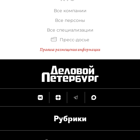
Все компании
Все персоны
Все специализации
Пресс-досье
Правила размещения информации
Рубрики