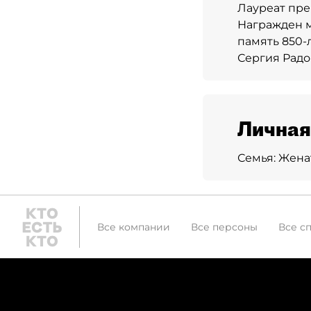
Лауреат пр
Награжден м
память 850-
Сергия Радон
Личная
Семья:
Женат
Все компании
Все персоны
Все с