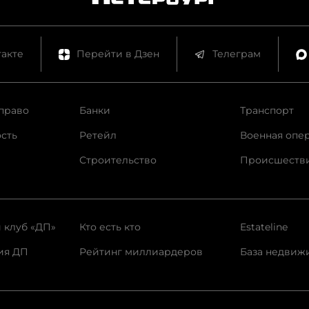
акте
Перейти в Дзен
Телеграм
право
Банки
Транспорт
сть
Ретейл
Военная опе
Строительство
Происшеств
 клуб «ДП»
Кто есть кто
Estateline
ия ДП
Рейтинг миллиардеров
База недвиж