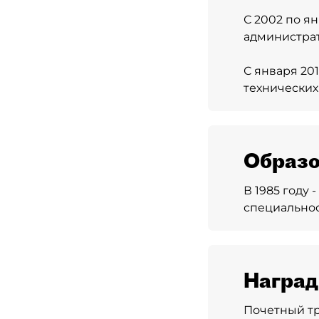
С 2002 по я
администрат
С января 20
технических
Образо
В 1985 году
специальнос
Награ
Почетный тр