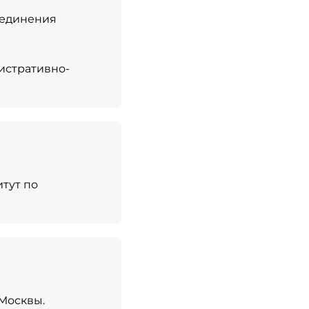
бъединения
нистративно-
тут по
Москвы.