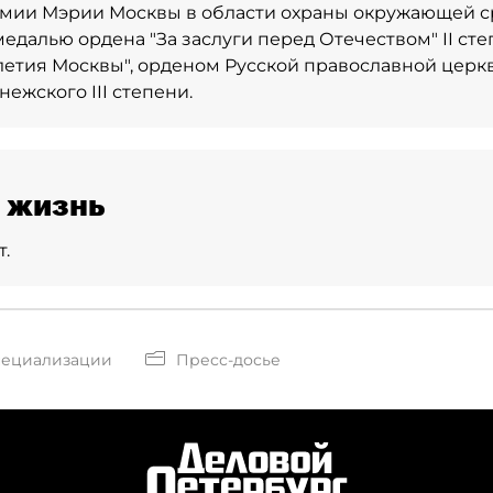
емии Мэрии Москвы в области охраны окружающей с
едалью ордена "За заслуги перед Отечеством" II сте
летия Москвы", орденом Русской православной цер
ежского III степени.
 жизнь
.
пециализации
Пресс-досье