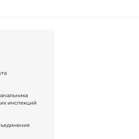
ута
 начальника
их инспекций
Объединения