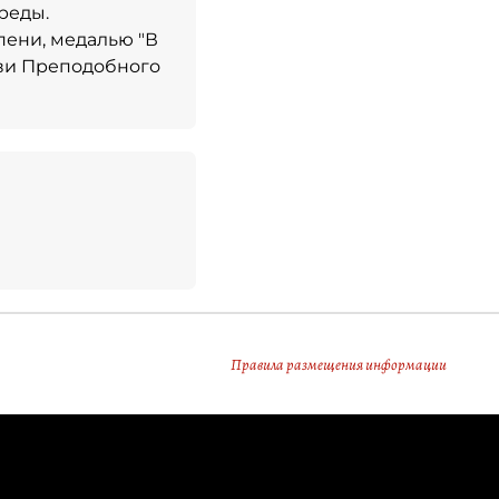
реды.
пени, медалью "В
кви Преподобного
Правила размещения информации