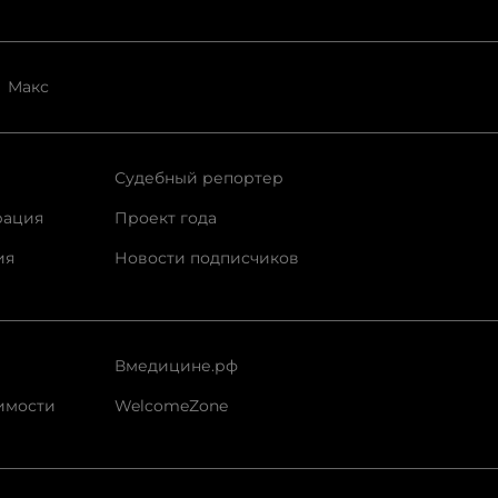
Макс
Судебный репортер
рация
Проект года
ия
Новости подписчиков
Вмедицине.рф
имости
WelcomeZone