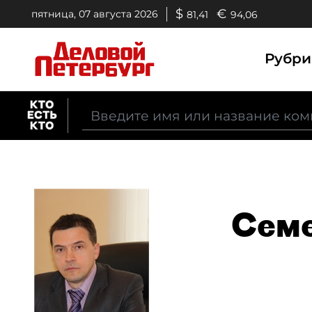
$
€
пятница, 07 августа 2026
81,41
94,06
Рубр
Семе