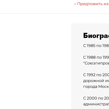
Предложить и
Биогра
С 1985 по 19
С 1988 по 1
"Союзгипров
С 1992 по 20
дорожной и
города Моск
С 2000 по 2
администрат