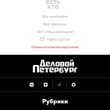
Все компании
Все персоны
Все специализации
Пресс-досье
Правила размещения информации
Рубрики