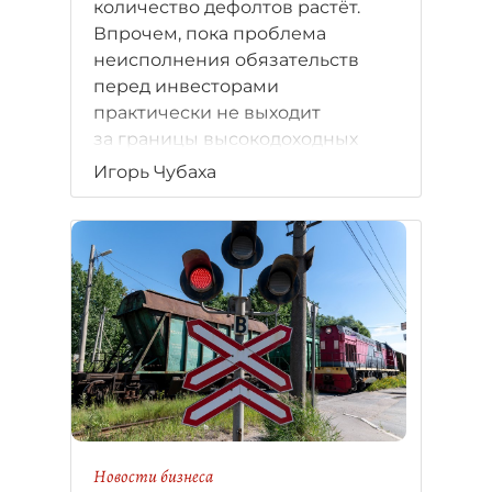
количество дефолтов растёт.
Впрочем, пока проблема
неисполнения обязательств
перед инвесторами
практически не выходит
за границы высокодоходных
облигаций (ВДО).
Игорь Чубаха
Новости бизнеса