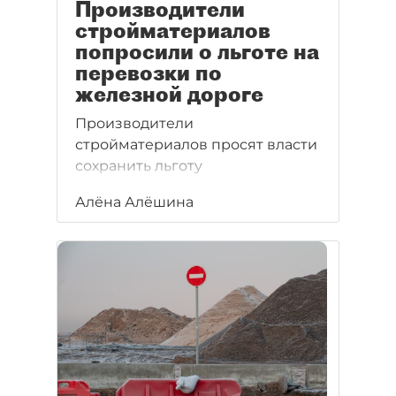
Производители
стройматериалов
попросили о льготе на
перевозки по
железной дороге
Производители
стройматериалов просят власти
сохранить льготу
на железнодорожные
Алёна Алёшина
перевозки. В противном случае
они обещают ускоренный рост
цен.