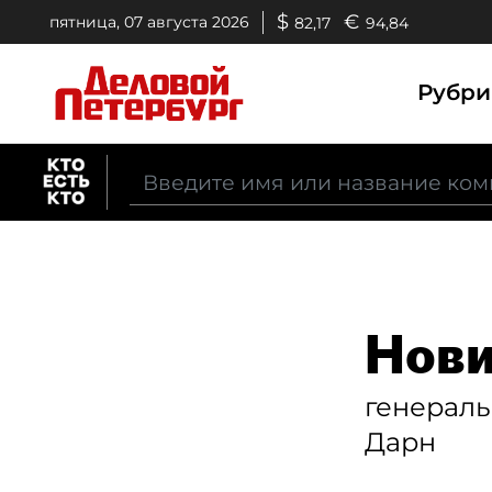
$
€
пятница, 07 августа 2026
82,17
94,84
Рубр
Нови
генерал
Дарн