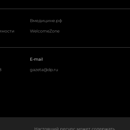
Вмедицине.рф
имости
WelcomeZone
E-mail
8
gazeta@dp.ru
Настоящий ресурс может содержать