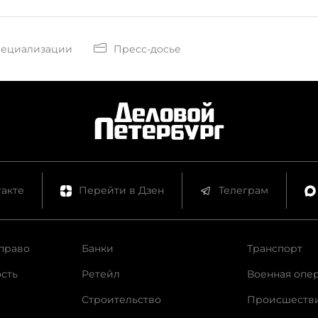
пециализации
Пресс-досье
акте
Перейти в Дзен
Телеграм
право
Банки
Транспорт
сть
Ретейл
Военная опе
Строительство
Происшеств