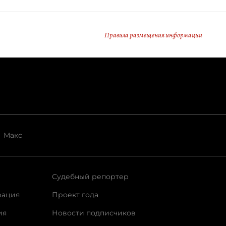
Правила размещения информации
Макс
Судебный репортер
рация
Проект года
ия
Новости подписчиков