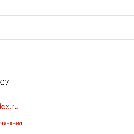
-07
ex.ru
зменения