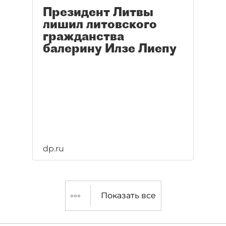
Президент Литвы
лишил литовского
гражданства
балерину Илзе Лиепу
dp.ru
Показать все