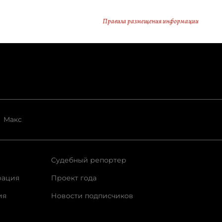
Правила размещения информации
Макс
Судебный репортер
рация
Проект года
ия
Новости подписчиков