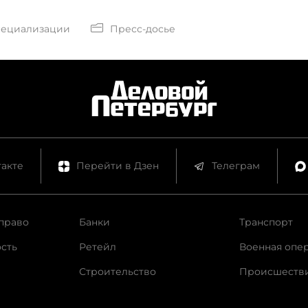
пециализации
Пресс-досье
акте
Перейти в Дзен
Телеграм
право
Банки
Транспорт
сть
Ретейл
Военная опе
Строительство
Происшеств