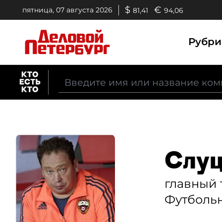
$
€
пятница, 07 августа 2026
81,41
94,06
Рубр
Слуц
главный 
Футбольн