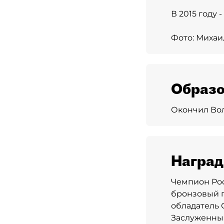
В 2015 году
Фото: Миха
Образо
Окончил Вол
Награ
Чемпион Росс
бронзовый пр
обладатель С
Заслуженный