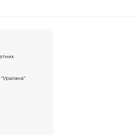
летних
 "Уралана"