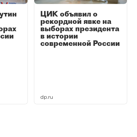
утин
ЦИК объявил о
рекордной явке на
орах
выборах президента
ссии
в истории
современной России
dp.ru