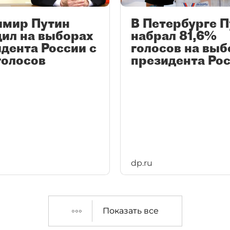
имир Путин
В Петербурге П
ил на выборах
набрал 81,6%
дента России с
голосов на выб
голосов
президента Ро
dp.ru
Показать все