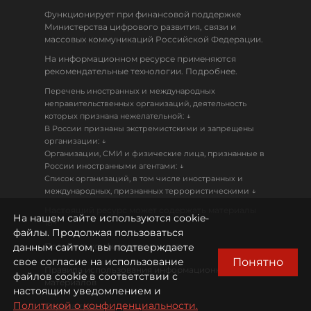
Функционирует при финансовой поддержке
Министерства цифрового развития, связи и
массовых коммуникаций Российской Федерации.
На информационном ресурсе применяются
рекомендательные технологии. Подробнее.
Перечень иностранных и международных
неправительственных организаций, деятельность
↓
которых признана нежелательной:
В России признаны экстремистскими и запрещены
↓
организации:
Организации, СМИ и физические лица, признанные в
↓
России иностранными агентами:
Список организаций, в том числе иностранных и
↓
международных, признанных террористическими
Настоящий ресурс может содержать материалы
На нашем сайте используются cookie-
18+
файлы. Продолжая пользоваться
данным сайтом, вы подтверждаете
Политика конфиденциальности
Понятно
свое согласие на использование
Правила использования информационных
файлов cookie в соответствии с
материалов
настоящим уведомлением и
Политикой о конфиденциальности.
Охрана труда