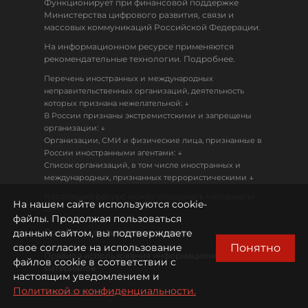
Функционирует при финансовой поддержке
Министерства цифрового развития, связи и
массовых коммуникаций Российской Федерации.
На информационном ресурсе применяются
рекомендательные технологии. Подробнее.
Перечень иностранных и международных
неправительственных организаций, деятельность
↓
которых признана нежелательной:
В России признаны экстремистскими и запрещены
↓
организации:
Организации, СМИ и физические лица, признанные в
↓
России иностранными агентами:
Список организаций, в том числе иностранных и
↓
международных, признанных террористическими
Настоящий ресурс может содержать материалы
На нашем сайте используются cookie-
18+
файлы. Продолжая пользоваться
данным сайтом, вы подтверждаете
Политика конфиденциальности
Понятно
свое согласие на использование
Правила использования информационных
файлов cookie в соответствии с
материалов
настоящим уведомлением и
Политикой о конфиденциальности.
Охрана труда