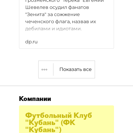
грозненского "Терека" Евгений
Шевелев осудил фанатов
"Зенита" за сожжение
чеченского флага, назвав их
дебилами и идиотами.
dp.ru
Показать все
Компании
Футбольный Клуб
"Кубань" (ФК
"Кубань")