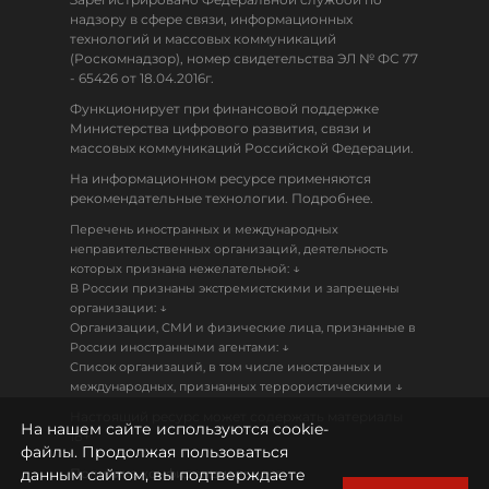
надзору в сфере связи, информационных
технологий и массовых коммуникаций
(Роскомнадзор), номер свидетельства ЭЛ № ФС 77
- 65426 от 18.04.2016г.
Функционирует при финансовой поддержке
Министерства цифрового развития, связи и
массовых коммуникаций Российской Федерации.
На информационном ресурсе применяются
рекомендательные технологии. Подробнее.
Перечень иностранных и международных
неправительственных организаций, деятельность
↓
которых признана нежелательной:
В России признаны экстремистскими и запрещены
↓
организации:
Организации, СМИ и физические лица, признанные в
↓
России иностранными агентами:
Список организаций, в том числе иностранных и
↓
международных, признанных террористическими
Настоящий ресурс может содержать материалы
На нашем сайте используются cookie-
18+
файлы. Продолжая пользоваться
данным сайтом, вы подтверждаете
Политика конфиденциальности