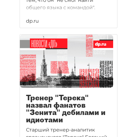
тем, что он "не смог найти
общего языка с командой".
dp.ru
Тренер "Терека"
назвал фанатов
"Зенита" дебилами и
идиотами
Старший тренер-аналитик