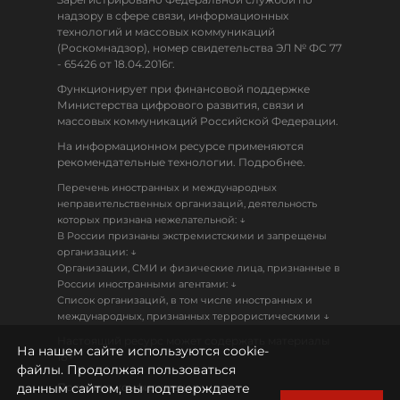
надзору в сфере связи, информационных
технологий и массовых коммуникаций
(Роскомнадзор), номер свидетельства ЭЛ № ФС 77
- 65426 от 18.04.2016г.
Функционирует при финансовой поддержке
Министерства цифрового развития, связи и
массовых коммуникаций Российской Федерации.
На информационном ресурсе применяются
рекомендательные технологии. Подробнее.
Перечень иностранных и международных
неправительственных организаций, деятельность
↓
которых признана нежелательной:
В России признаны экстремистскими и запрещены
↓
организации:
Организации, СМИ и физические лица, признанные в
↓
России иностранными агентами:
Список организаций, в том числе иностранных и
↓
международных, признанных террористическими
Настоящий ресурс может содержать материалы
На нашем сайте используются cookie-
18+
файлы. Продолжая пользоваться
данным сайтом, вы подтверждаете
Политика конфиденциальности