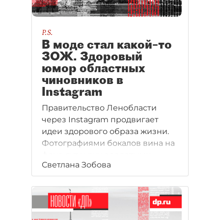
P.S.
В моде стал какой–то
ЗОЖ. Здоровый
юмор областных
чиновников в
Instagram
Правительство Ленобласти
через Instagram продвигает
идеи здорового образа жизни.
Фотографиями бокалов вина на
фоне яхт и рук с золотыми
Светлана Зобова
кольцами на руле Porsche.