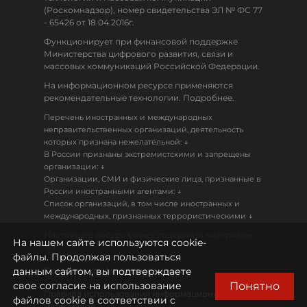
(Роскомнадзор), номер свидетельства ЭЛ № ФС 77
- 65426 от 18.04.2016г.
Функционирует при финансовой поддержке
Министерства цифрового развития, связи и
массовых коммуникаций Российской Федерации.
На информационном ресурсе применяются
рекомендательные технологии. Подробнее.
Перечень иностранных и международных
неправительственных организаций, деятельность
↓
которых признана нежелательной:
В России признаны экстремистскими и запрещены
↓
организации:
Организации, СМИ и физические лица, признанные в
↓
России иностранными агентами:
Список организаций, в том числе иностранных и
↓
международных, признанных террористическими
Настоящий ресурс может содержать материалы
На нашем сайте используются cookie-
18+
файлы. Продолжая пользоваться
данным сайтом, вы подтверждаете
Политика конфиденциальности
Понятно
свое согласие на использование
Правила использования информационных
файлов cookie в соответствии с
материалов