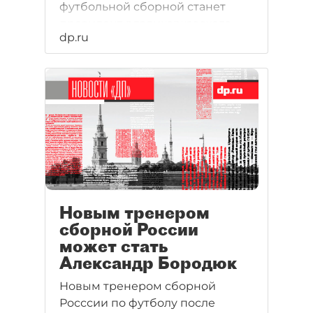
футбольной сборной станет
президент владикавказского
dp.ru
клуба "Алания" Валерий Газзаев.
Новым тренером
сборной России
может стать
Александр Бородюк
Новым тренером сборной
Росссии по футболу после