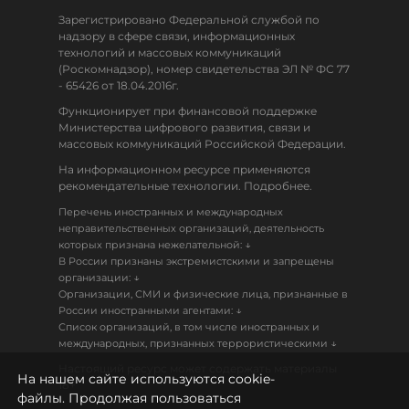
Зарегистрировано Федеральной службой по
надзору в сфере связи, информационных
технологий и массовых коммуникаций
(Роскомнадзор), номер свидетельства ЭЛ № ФС 77
- 65426 от 18.04.2016г.
Функционирует при финансовой поддержке
Министерства цифрового развития, связи и
массовых коммуникаций Российской Федерации.
На информационном ресурсе применяются
рекомендательные технологии. Подробнее.
Перечень иностранных и международных
неправительственных организаций, деятельность
↓
которых признана нежелательной:
В России признаны экстремистскими и запрещены
↓
организации:
Организации, СМИ и физические лица, признанные в
↓
России иностранными агентами:
Список организаций, в том числе иностранных и
↓
международных, признанных террористическими
Настоящий ресурс может содержать материалы
На нашем сайте используются cookie-
18+
файлы. Продолжая пользоваться