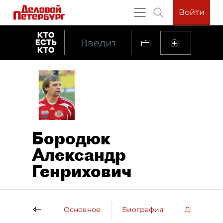
Войти
Бородюк
Александр
Генрихович
Основное
Биография
ДП о пер