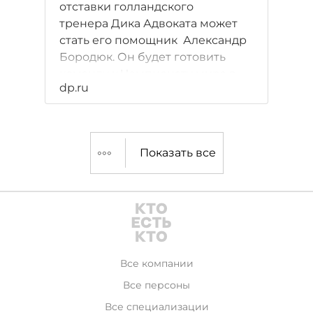
отставки голландского
тренера Дика Адвоката может
стать его помощник Александр
Бородюк. Он будет готовить
команду к Чемпионату мира в
dp.ru
Бразилии.
Показать все
Все компании
Все персоны
Все специализации