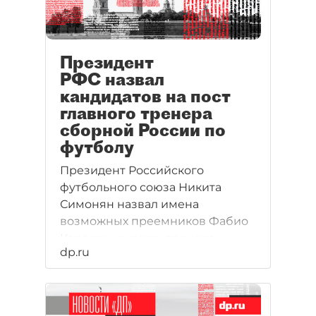
Президент
РФС назвал
кандидатов на пост
главного тренера
сборной России по
футболу
Президент Российского
футбольного союза Никита
Симонян назвал имена
возможных преемников Фабио
Капелло на посту тренера
dp.ru
сборной России по футболу.