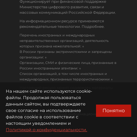
Функционирует при финансовой поддержке
Министерства цифрового развития, связи и
массовых коммуникаций Российской Федерации.
На информационном ресурсе применяются
рекомендательные технологии. Подробнее.
Перечень иностранных и международных
неправительственных организаций, деятельность
↓
которых признана нежелательной:
В России признаны экстремистскими и запрещены
↓
организации:
Организации, СМИ и физические лица, признанные в
↓
России иностранными агентами:
Список организаций, в том числе иностранных и
↓
международных, признанных террористическими
Настоящий ресурс может содержать материалы
На нашем сайте используются cookie-
18+
файлы. Продолжая пользоваться
данным сайтом, вы подтверждаете
Политика конфиденциальности
Понятно
свое согласие на использование
Правила использования информационных
файлов cookie в соответствии с
материалов
настоящим уведомлением и
Политикой о конфиденциальности.
Охрана труда