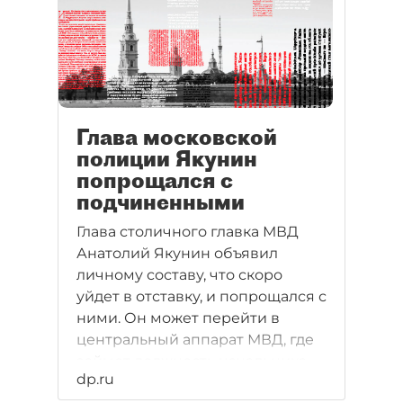
Глава московской
полиции Якунин
попрощался с
подчиненными
Глава столичного главка МВД
Анатолий Якунин объявил
личному составу, что скоро
уйдет в отставку, и попрощался с
ними. Он может перейти в
центральный аппарат МВД, где
займет должность начальника
dp.ru
оперативного управления.