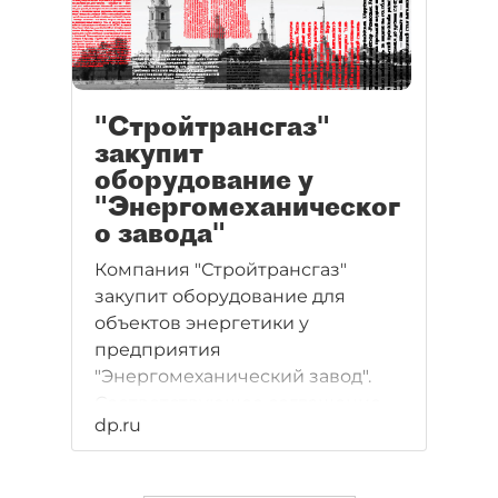
"Стройтрансгаз"
закупит
оборудование у
"Энергомеханическог
о завода"
Компания "Стройтрансгаз"
закупит оборудование для
объектов энергетики у
предприятия
"Энергомеханический завод".
Соответствующее соглашение
dp.ru
было подписано в рамках
Петербургского
международного