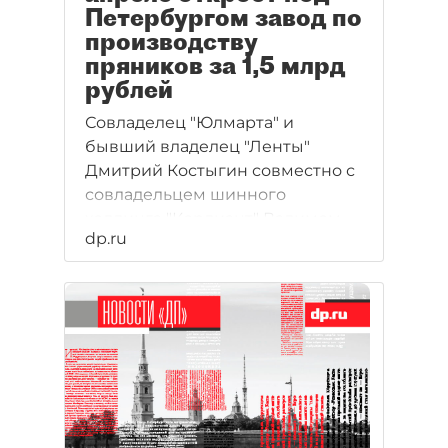
Петербургом завод по
производству
пряников за 1,5 млрд
рублей
Совладелец "Юлмарта" и
бывший владелец "Ленты"
Дмитрий Костыгин совместно с
совладельцем шинного
холдинга "Кордиант" Вадимом
dp.ru
Гуриновым в апреле открывают
новую фабрику по производству
овсяного печенья и пряников в
промзоне Горелово, на
Волхонском шоссе.