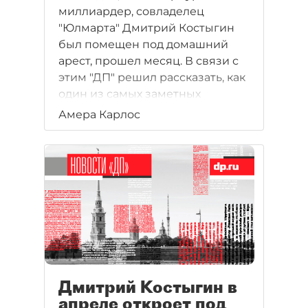
миллиардер, совладелец
"Юлмарта" Дмитрий Костыгин
был помещен под домашний
арест, прошел месяц. В связи с
этим "ДП" решил рассказать, как
один из самых заметных
петербургских
Амера Карлос
предпринимателей строил свой
бизнес. А началось все, как это
часто бывало, с джинсов.
Дмитрий Костыгин в
апреле откроет под