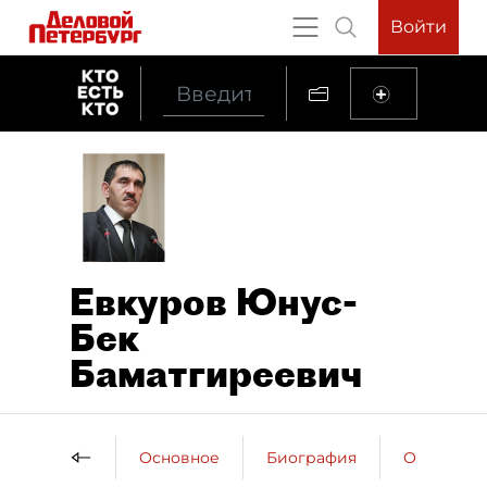
Войти
Евкуров Юнус-
Бек
Баматгиреевич
Основное
Биография
Образова