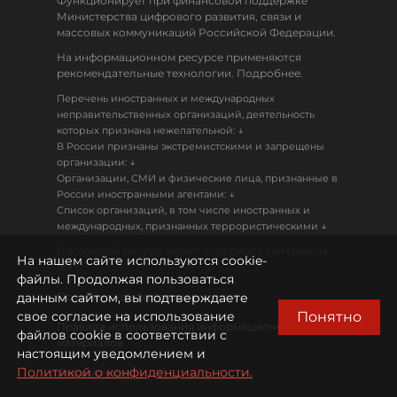
Функционирует при финансовой поддержке
Министерства цифрового развития, связи и
массовых коммуникаций Российской Федерации.
На информационном ресурсе применяются
рекомендательные технологии. Подробнее.
Перечень иностранных и международных
неправительственных организаций, деятельность
↓
которых признана нежелательной:
В России признаны экстремистскими и запрещены
↓
организации:
Организации, СМИ и физические лица, признанные в
↓
России иностранными агентами:
Список организаций, в том числе иностранных и
↓
международных, признанных террористическими
Настоящий ресурс может содержать материалы
На нашем сайте используются cookie-
18+
файлы. Продолжая пользоваться
данным сайтом, вы подтверждаете
Политика конфиденциальности
Понятно
свое согласие на использование
Правила использования информационных
файлов cookie в соответствии с
материалов
настоящим уведомлением и
Политикой о конфиденциальности.
Охрана труда