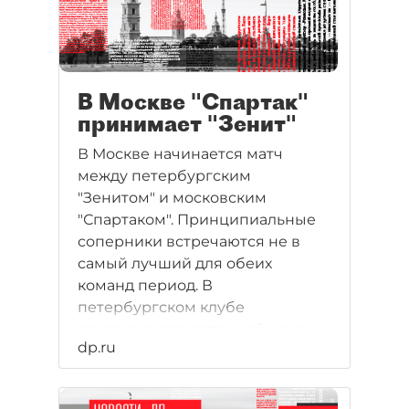
Зенит-Анжи: когда, во сколько,
трансляция, составы команд,
букмекеры. Билеты на матч не
продаются.
В Москве "Спартак"
принимает "Зенит"
В Москве начинается матч
между петербургским
"Зенитом" и московским
"Спартаком". Принципиальные
соперники встречаются не в
самый лучший для обеих
команд период. В
петербургском клубе
продолжается затяжной кризис,
dp.ru
а в "Спартаке" сменился
главный тренер, вместо него
руководство командой принял