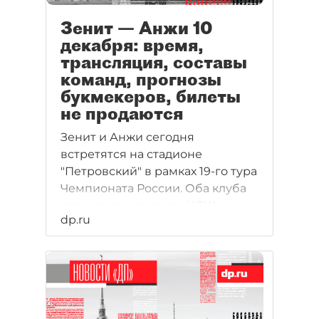
напоминает время матча, где
можно смотреть прямую
Зенит — Анжи 10
трансляцию и онлайн-
декабря: время,
трансляции матча "Зенит"-
трансляция, составы
Мордовия, а также в каком
команд, прогнозы
составе ожидается появление
букмекеров, билеты
"Зенита" на поле.
не продаются
Зенит и Анжи сегодня
встретятся на стадионе
"Петровский" в рамках 19-го тура
Чемпионата России. Оба клуба
попытаются догнать ЦСКА —
dp.ru
лидера чемпионата России по
футболу 2012–2013 и уйти на
перерыв на втором месте
турнирной таблицы. Команды
признают силу соперников и
готовятся к непростой игре.