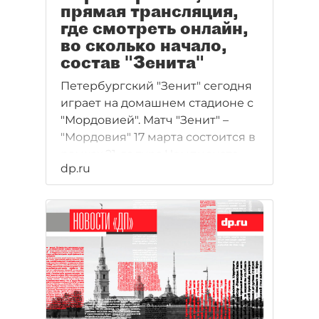
прямая трансляция,
где смотреть онлайн,
во сколько начало,
состав "Зенита"
Петербургский "Зенит" сегодня
играет на домашнем стадионе с
"Мордовией". Матч "Зенит" –
"Мордовия" 17 марта состоится в
рамках 21-го тура Чемпионата
dp.ru
России по футболу. Все карты в
сегодняшнем матче на руках у
"Зенита", "Мордовия" слабее
соперника и эксперты делают
ставки на петербуржцев. Dp.ru
подготовил свой прогноза на
матч "Зенит – "Мордовия" 17
марта, публикует прогнозы
букмекерских контор,а также