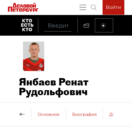
Войти
Янбаев Ренат
Рудольфович
Основное
Биография
ДП о пер