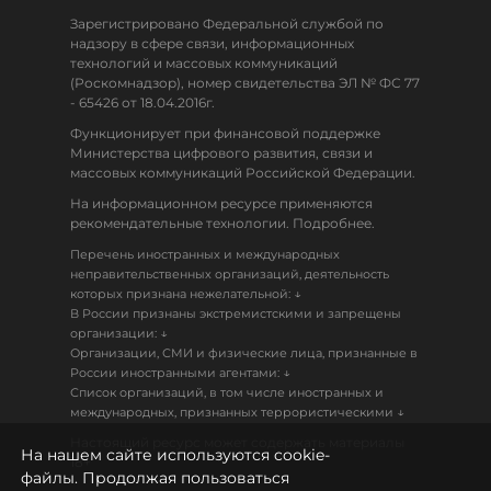
Зарегистрировано Федеральной службой по
надзору в сфере связи, информационных
технологий и массовых коммуникаций
(Роскомнадзор), номер свидетельства ЭЛ № ФС 77
- 65426 от 18.04.2016г.
Функционирует при финансовой поддержке
Министерства цифрового развития, связи и
массовых коммуникаций Российской Федерации.
На информационном ресурсе применяются
рекомендательные технологии. Подробнее.
Перечень иностранных и международных
неправительственных организаций, деятельность
↓
которых признана нежелательной:
В России признаны экстремистскими и запрещены
↓
организации:
Организации, СМИ и физические лица, признанные в
↓
России иностранными агентами:
Список организаций, в том числе иностранных и
↓
международных, признанных террористическими
Настоящий ресурс может содержать материалы
На нашем сайте используются cookie-
18+
файлы. Продолжая пользоваться