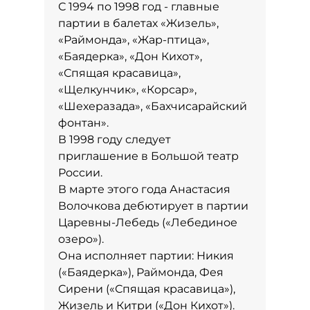
С 1994 по 1998 год - главные
партии в балетах «Жизель»,
«Раймонда», «Жар-птица»,
«Баядерка», «Дон Кихот»,
«Спящая красавица»,
«Щелкунчик», «Корсар»,
«Шехеразада», «Бахчисарайский
фонтан».
В 1998 году следует
приглашение в Большой театр
России.
В марте этого года Анастасия
Волочкова дебютирует в партии
Царевны-Лебедь («Лебединое
озеро»).
Она исполняет партии: Никия
(«Баядерка»), Раймонда, Фея
Сирени («Спящая красавица»),
Жизель и Китри («Дон Кихот»).