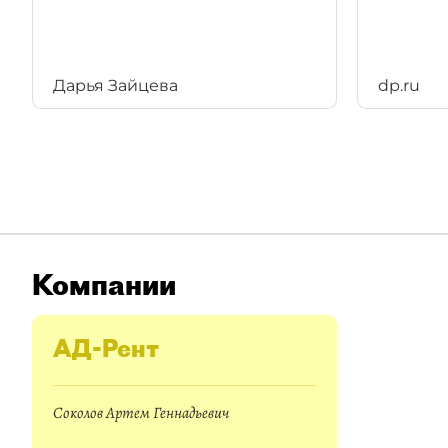
Дарья Зайцева
dp.ru
Компании
АД-Рент
Соколов Артем Геннадьевич