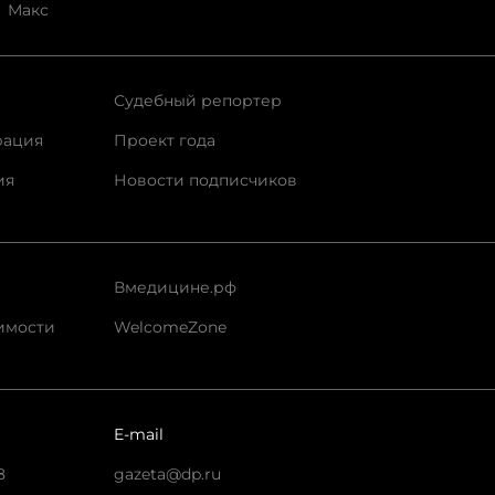
Макс
Судебный репортер
рация
Проект года
ия
Новости подписчиков
Вмедицине.рф
имости
WelcomeZone
E-mail
8
gazeta@dp.ru