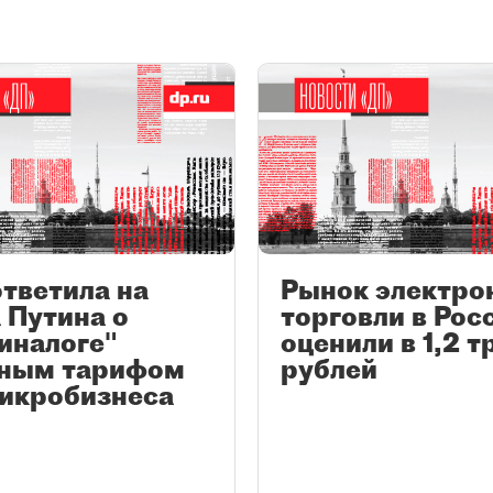
ответила на
Рынок электро
 Путина о
торговли в Рос
иналоге"
оценили в 1,2 т
тным тарифом
рублей
микробизнеса