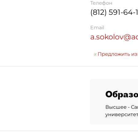
Телефон
(812) 591-64-
Email
a.sokolov@ad
Предложить и
Образо
Высшее - С
университе