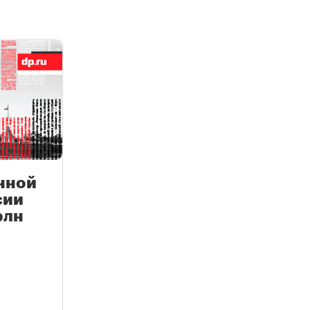
нной
сии
рлн