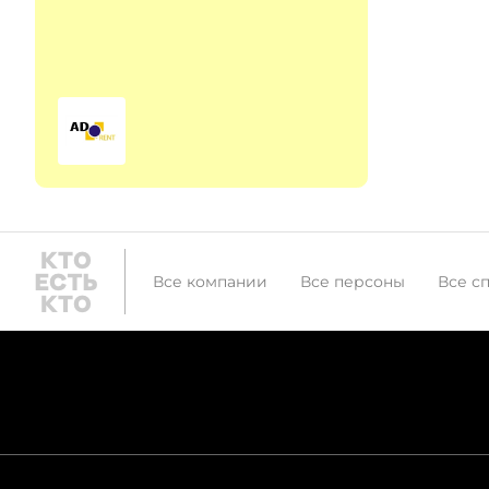
Все компании
Все персоны
Все с