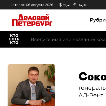
$
€
четверг, 06 августа 2026
81,41
94,06
Рубр
Соко
генерал
АД-Рент