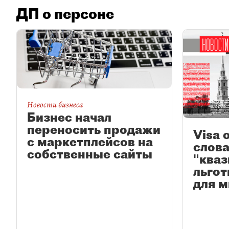
ДП о персоне
Новости бизнеса
Бизнес начал
переносить продажи
Visa 
с маркетплейсов на
слова
собственные сайты
"кваз
льго
для 