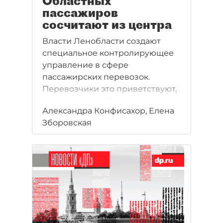
Областных
пассажиров
сосчитают из центра
Власти Ленобласти создают
специальное контролирующее
управление в сфере
пассажирских перевозок.
Перевозчики это приветствуют,
отмечая, что сейчас в отрасли
Александра Конфисахор, Елена
нет порядка.
Зборовская