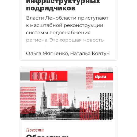
инфраструктурных
подрядчиков
Власти Ленобласти приступают
к масштабной реконструкции
системы водоснабжения
региона. Это хорошая новость
для инфраструктурных
Ольга Мягченко, Наталья Ковтун
подрядчиков, перед которыми
открывается новый рынок
объемом не менее 30 млрд
рублей.
Новости