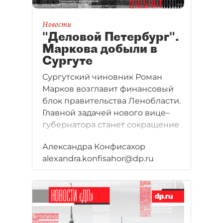
Новости
"Деловой Петербург".
Маркова добыли в
Сургуте
Сургутский чиновник Роман
Марков возглавит финансовый
блок правительства Ленобласти.
Главной задачей нового вице–
губернатора станет сокращение
рекордного дефицита
Александра Конфисахор
областного бюджета. Впрочем,
alexandra.konfisahor@dp.ru
"гладкого" утверждения в
парламенте ждать не стоит.