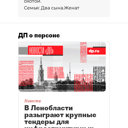
охотой.
Семья:
Два сына.
Женат
ДП о персоне
Новости
В Ленобласти
разыграют крупные
тендеры для