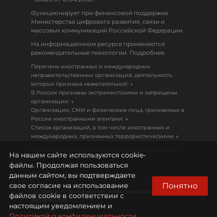
Функционирует при финансовой поддержке
Министерства цифрового развития, связи и
массовых коммуникаций Российской Федерации.
На информационном ресурсе применяются
рекомендательные технологии. Подробнее.
Перечень иностранных и международных
неправительственных организаций, деятельность
↓
которых признана нежелательной:
В России признаны экстремистскими и запрещены
↓
организации:
Организации, СМИ и физические лица, признанные в
↓
России иностранными агентами:
Список организаций, в том числе иностранных и
↓
международных, признанных террористическими
Настоящий ресурс может содержать материалы
На нашем сайте используются cookie-
18+
файлы. Продолжая пользоваться
данным сайтом, вы подтверждаете
Политика конфиденциальности
Понятно
свое согласие на использование
Правила использования информационных
файлов cookie в соответствии с
материалов
настоящим уведомлением и
Политикой о конфиденциальности.
Охрана труда