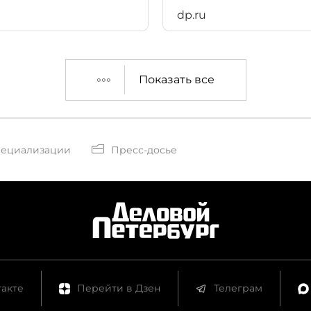
dp.ru
Показать все
пециализации
Пресс-досье
акте
Перейти в Дзен
Телеграм