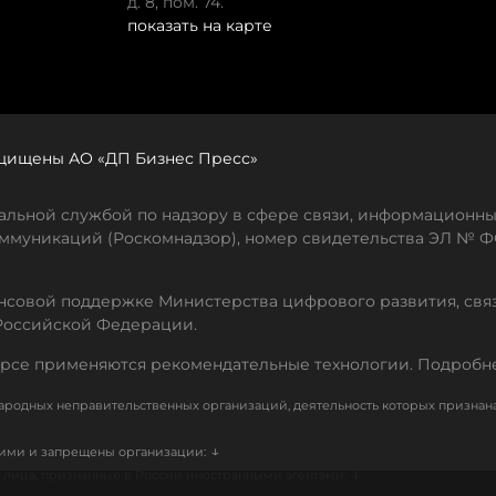
д. 8, пом. 74.
показать на карте
защищены АО «ДП Бизнес Пресс»
льной службой по надзору в сфере связи, информационны
ммуникаций (Роскомнадзор), номер свидетельства ЭЛ № ФС
совой поддержке Министерства цифрового развития, свя
Российской Федерации.
рсе применяются рекомендательные технологии. Подробн
родных неправительственных организаций, деятельность которых признан
↓
кими и запрещены организации:
↓
лица, признанные в России иностранными агентами: