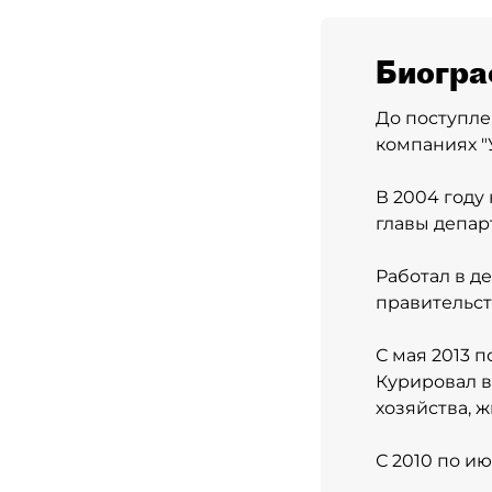
Биогра
До поступле
компаниях "
В 2004 году
главы депар
Работал в д
правительст
С мая 2013 
Курировал в
хозяйства, 
С 2010 по ию