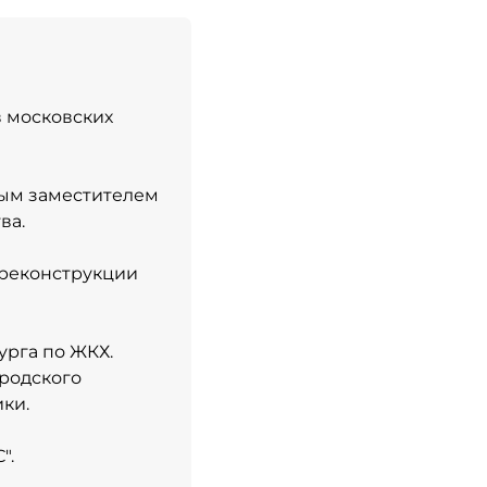
в московских
вым заместителем
ва.
 реконструкции
урга по ЖКХ.
родского
ки.
".