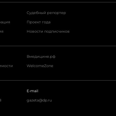
Судебный репортер
рация
Проект года
ия
Новости подписчиков
Вмедицине.рф
имости
WelcomeZone
E-mail
8
gazeta@dp.ru