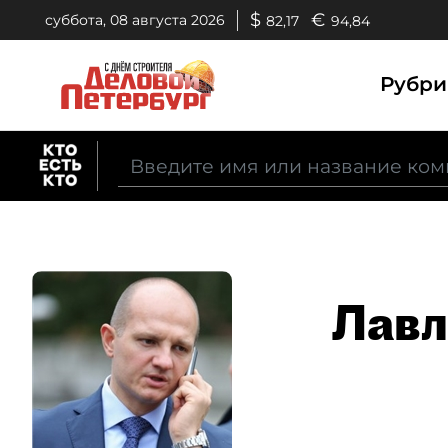
$
€
суббота, 08 августа 2026
82,17
94,84
Рубр
Лавл