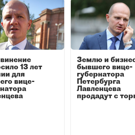
бвинение
Землю и бизне
сило 13 лет
бывшего вице-
ии для
губернатора
его вице-
Петербурга
рнатора
Лавленцева
енцева
продадут с тор