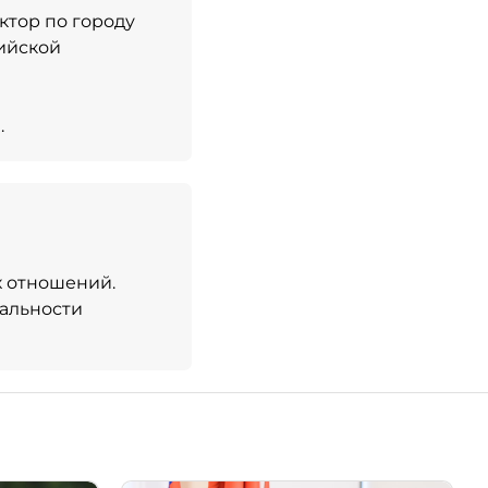
ктор по городу
ийской
.
 отношений.
иальности