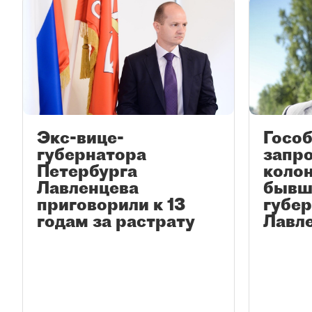
Экс-вице-
Госо
губернатора
запро
Петербурга
колон
Лавленцева
бывш
приговорили к 13
губе
годам за растрату
Лавл