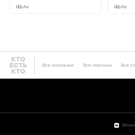
dp.ru
dp.ru
Все компании
Все персоны
Все с
ВКонт