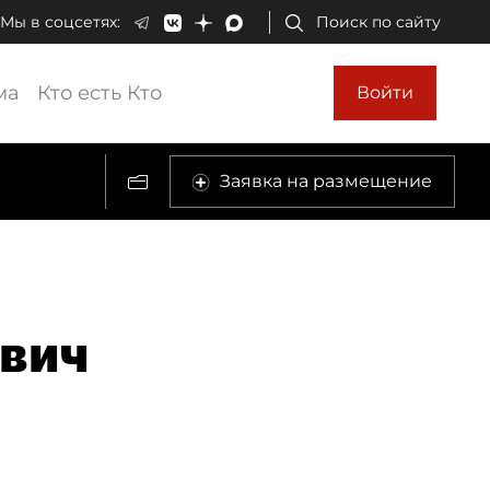
Мы в соцсетях:
Поиск по сайту
ма
Кто есть Кто
Войти
Заявка на размещение
евич