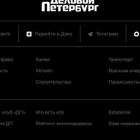
акте
Перейти в Дзен
Телеграм
право
Банки
Транспорт
сть
Ретейл
Военная опе
Строительство
Происшеств
 клуб «ДП»
Кто есть кто
Estateline
ия ДП
Рейтинг миллиардеров
База недвиж