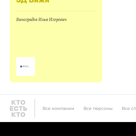
Виноградов Илья Игоревич
Все компании
Все персоны
Все с