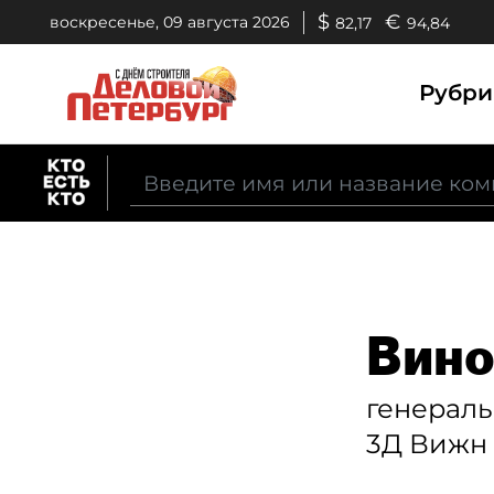
$
€
воскресенье, 09 августа 2026
82,17
94,84
Рубр
Вино
генераль
3Д Вижн