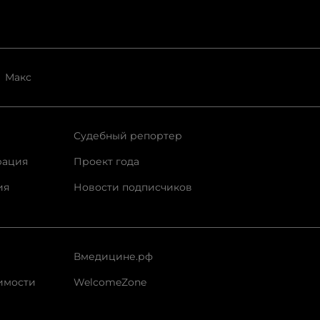
Макс
Судебный репортер
рация
Проект года
ия
Новости подписчиков
Вмедицине.рф
имости
WelcomeZone