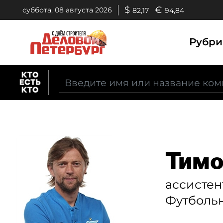
$
€
суббота, 08 августа 2026
82,17
94,84
Рубр
Тимо
ассистен
Футбольн