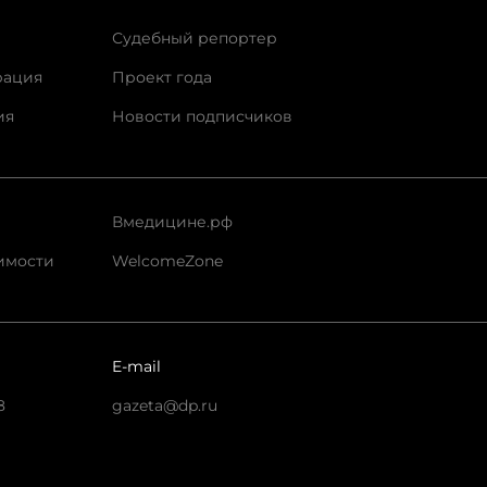
Судебный репортер
рация
Проект года
ия
Новости подписчиков
Вмедицине.рф
имости
WelcomeZone
E-mail
8
gazeta@dp.ru