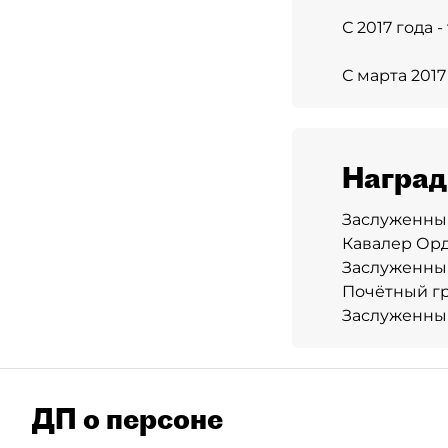
С 2017 года 
С марта 2017
Награ
Заслуженный
Кавалер Орде
Заслуженный
Почётный гр
Заслуженный
ДП о персоне