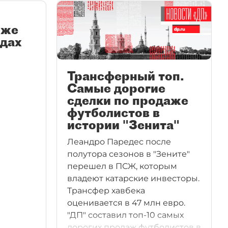
оже
одах
Трансферный топ.
Самые дорогие
сделки по продаже
футболистов в
истории "Зенита"
Леандро Паредес после
полутора сезонов в "Зените"
перешел в ПСЖ, которым
владеют катарские инвесторы.
Трансфер хавбека
оценивается в 47 млн евро.
"ДП" составил топ-10 самых
дорогих продаж футболистов в