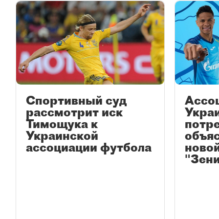
Спортивный суд
Ассо
рассмотрит иск
Укра
Тимощука к
потр
Украинской
объяс
ассоциации футбола
ново
"Зени