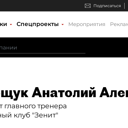
Подписаться
ики
Спецпроекты
Мероприятия
Рекла
щук Анатолий Але
т главного тренера
ый клуб "Зенит"