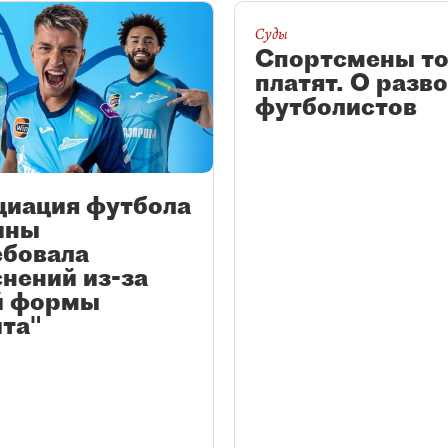
Суды
Спортсмены т
платят. О разв
футболистов
циация футбола
ины
ебовала
нений из-за
й формы
та"