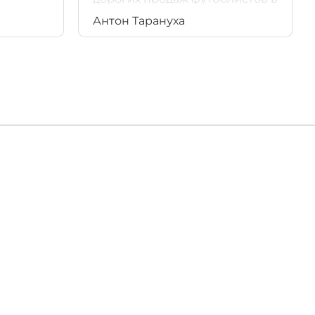
истории сине-бело-голубых.
Антон Тарануха