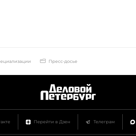
пециализации
Пресс-досье
акте
Перейти в Дзен
Телеграм