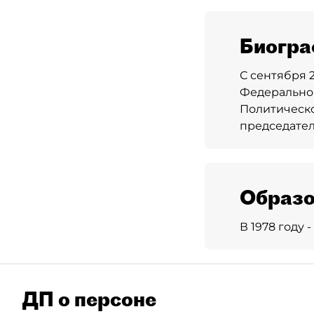
Биогра
С сентября 
Федеральног
Политическо
председател
Образо
В 1978 году
ДП о персоне