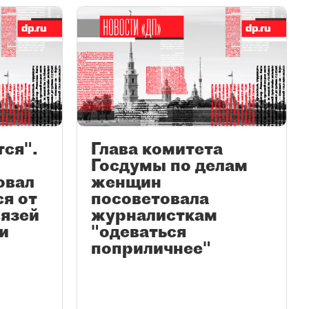
ся".
Глава комитета
Госдумы по делам
овал
женщин
ся от
посоветовала
вязей
журналисткам
и
"одеваться
поприличнее"