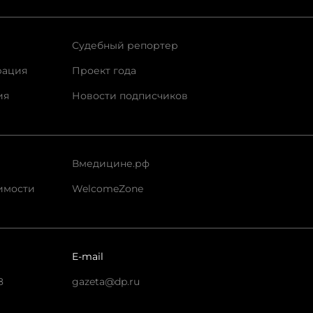
Судебный репортер
рация
Проект года
ия
Новости подписчиков
Вмедицине.рф
имости
WelcomeZone
E-mail
8
gazeta@dp.ru