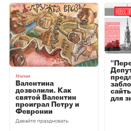
"Пере
Депу
пред
Мнения
Валентина
забл
дозволили. Как
сайт
святой Валентин
для з
проиграл Петру и
Февронии
Давайте праздновать