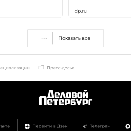
dp.ru
Показать все
пециализации
Пресс-досье
акте
Перейти в Дзен
Телеграм