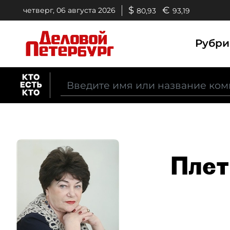
$
€
четверг, 06 августа 2026
80,93
93,19
Рубр
Плет