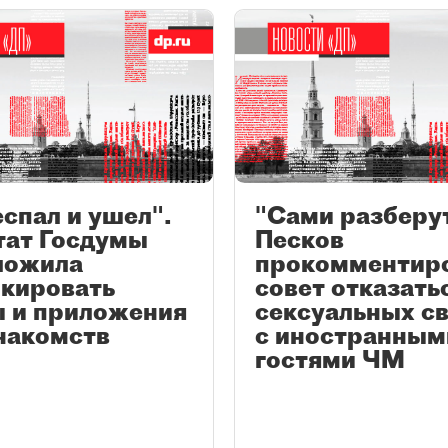
спал и ушел".
"Сами разберут
тат Госдумы
Песков
ложила
прокомментир
окировать
совет отказать
ы и приложения
сексуальных с
накомств
с иностранным
гостями ЧМ