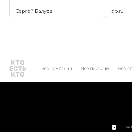
Сергей Балуев
dp.ru
Все компании
Все персоны
Все с
ВКонт