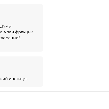
й Думы
а, член фракции
дерации",
кий институт.