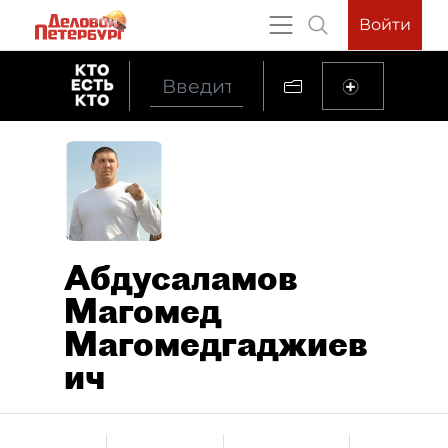
Войти
Абдусаламов
Магомед
Магомедгаджиев
ич