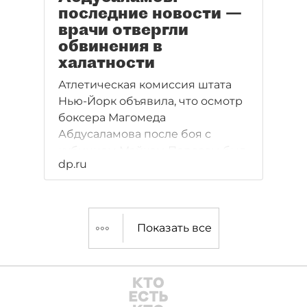
последние новости —
врачи отвергли
обвинения в
халатности
Атлетическая комиссия штата
Нью-Йорк объявила, что осмотр
боксера Магомеда
Абдусаламова после боя с
кубинцем Майком Пересом был
dp.ru
проведен по всем правилам.
Спортсмена осматривали
четверо врачей, и он ни на что
не жаловался. Тем не менее, 32-
Показать все
летний Абдусаламов уже
неделю находится в коме в
медицинском центре имени
Рузвельта в Нью-Йорке. С
боксерской карьерой ему,