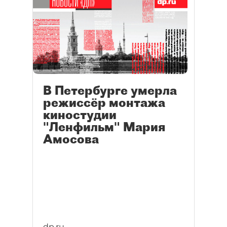
В Петербурге умерла
режиссёр монтажа
киностудии
"Ленфильм" Мария
Амосова
dp.ru