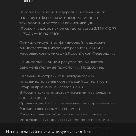
Пресс»
Зарегистрировано Федеральной службой по
надзору в сфере связи, информационных
технологий и массовых коммуникаций
(Роскомнадзор), номер свидетельства ЭЛ № ФС 77
- 65426 от 18.04.2016г.
Функционирует при финансовой поддержке
Министерства цифрового развития, связи и
массовых коммуникаций Российской Федерации.
На информационном ресурсе применяются
рекомендательные технологии. Подробнее.
Перечень иностранных и международных
неправительственных организаций, деятельность
↓
которых признана нежелательной:
В России признаны экстремистскими и запрещены
↓
организации:
Организации, СМИ и физические лица, признанные в
↓
России иностранными агентами:
Список организаций, в том числе иностранных и
↓
международных, признанных террористическими
Настоящий ресурс может содержать материалы
На нашем сайте используются cookie-
18+