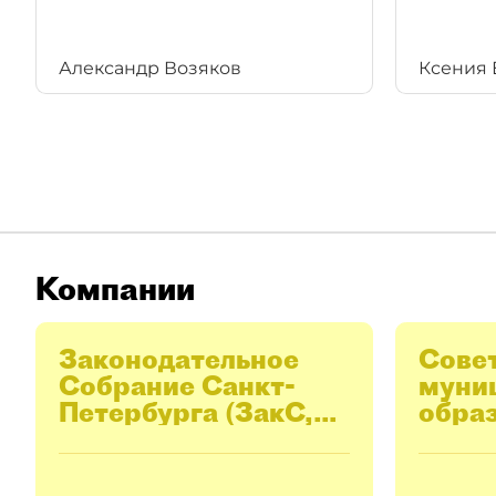
Александр Возяков
Ксения 
Компании
Законодательное
Сове
Cобрание Санкт-
муни
Петербурга (ЗакС,
образ
Заксобрание)
Пете