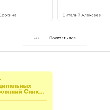
Ерохина
Виталий Алексеев
Показать все
т
ципальных
ований Санкт-
рбурга