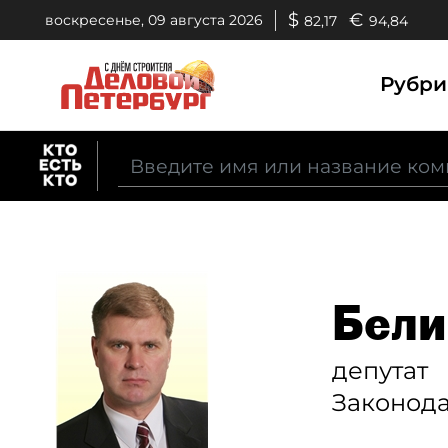
$
€
воскресенье, 09 августа 2026
82,17
94,84
Рубр
Бели
депутат
Законода