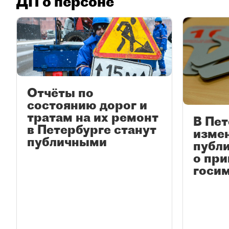
ДП о персоне
Отчёты по
состоянию дорог и
тратам на их ремонт
В Пет
в Петербурге станут
изме
публичными
публ
о при
госи