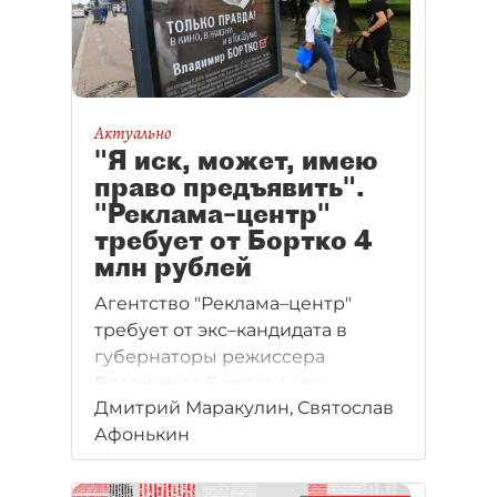
Актуально
"Я иск, может, имею
право предъявить".
"Реклама–центр"
требует от Бортко 4
млн рублей
Агентство "Реклама–центр"
требует от экс–кандидата в
губернаторы режиссера
Владимира Бортко 4 млн
Дмитрий Маракулин, Святослав
рублей.
Афонькин