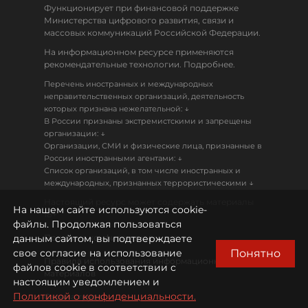
Функционирует при финансовой поддержке
Министерства цифрового развития, связи и
массовых коммуникаций Российской Федерации.
На информационном ресурсе применяются
рекомендательные технологии. Подробнее.
Перечень иностранных и международных
неправительственных организаций, деятельность
↓
которых признана нежелательной:
В России признаны экстремистскими и запрещены
↓
организации:
Организации, СМИ и физические лица, признанные в
↓
России иностранными агентами:
Список организаций, в том числе иностранных и
↓
международных, признанных террористическими
Настоящий ресурс может содержать материалы
На нашем сайте используются cookie-
18+
файлы. Продолжая пользоваться
данным сайтом, вы подтверждаете
Политика конфиденциальности
Понятно
свое согласие на использование
Правила использования информационных
файлов cookie в соответствии с
материалов
настоящим уведомлением и
Политикой о конфиденциальности.
Охрана труда