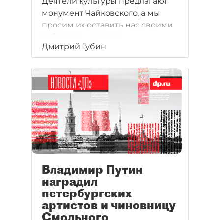
Деятели культуры предлагают
монумент Чайковского, а мы
просим их оставить нас своими
заботами — устали
Дмитрий Губин
от провинциальности.
Владимир Путин
наградил
петербургских
артистов и чиновницу
Смольного