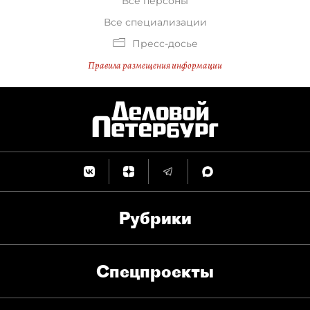
Все персоны
Все специализации
Пресс-досье
Правила размещения информации
Рубрики
Спец­проекты