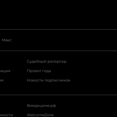
Макс
Судебный репортер
рация
Проект года
ия
Новости подписчиков
Вмедицине.рф
имости
WelcomeZone