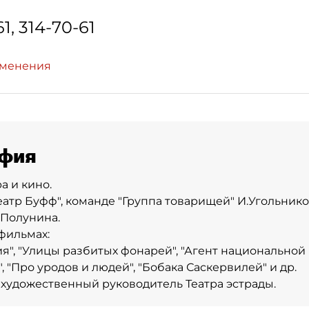
61, 314-70-61
зменения
фия
а и кино.
еатр Буфф", команде "Группа товарищей" И.Угольнико
.Полунина.
фильмах:
", "Улицы разбитых фонарей", "Агент национальной 
, "Про уродов и людей", "Бобака Саскервилей" и др.
- художественный руководитель Театра эстрады.