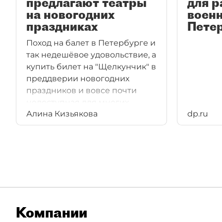
предлагают театры
для 
на новогодних
воен
праздниках
Пете
Поход на балет в Петербурге и
так недешёвое удовольствие, а
купить билет на "Щелкунчик" в
преддверии новогодних
праздников и вовсе почти
недоступная для многих
Алина Кизьякова
dp.ru
роскошь. "ДП" узнал у
петербургских театров,
изменилась ли стоимость
билетов на спектакли в этом
году, вырастут ли цены
дополнительно на новогодних
праздниках и какие
постановки можно посетить 31
Компании
декабря.