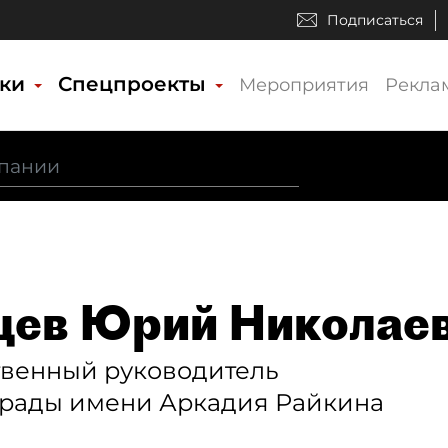
Подписаться
ики
Спецпроекты
Мероприятия
Рекла
цев Юрий Николае
твенный руководитель
трады имени Аркадия Райкина