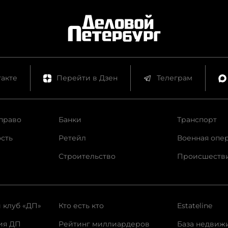
акте
Перейти в Дзен
Телеграм
право
Банки
Транспорт
сть
Ретейл
Военная опе
Строительство
Происшеств
 клуб «ДП»
Кто есть кто
Estateline
ия ДП
Рейтинг миллиардеров
База недвиж