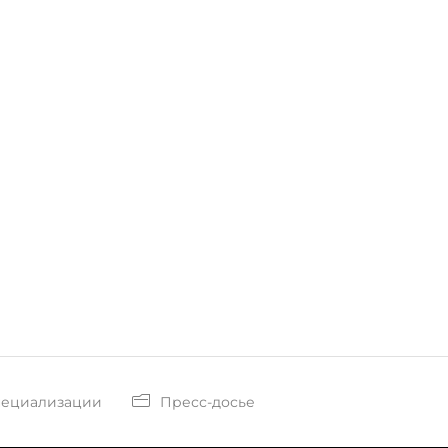
пециализации
Пресс-досье