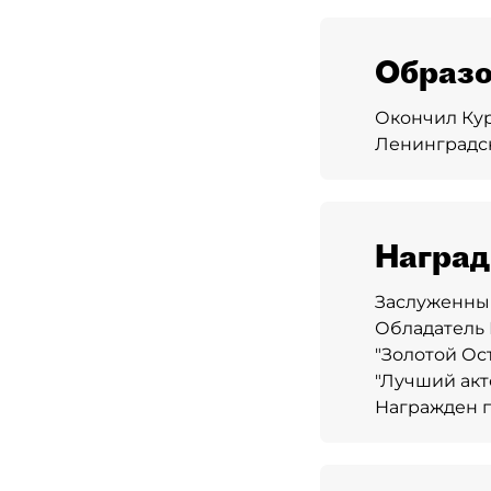
Образо
Окончил Ку
Ленинградск
Награ
Заслуженный
Обладатель 
"Золотой Ос
"Лучший акте
Награжден п