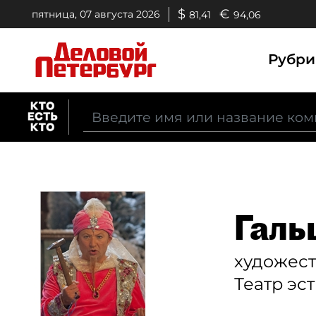
$
€
пятница, 07 августа 2026
81,41
94,06
Рубр
Галь
художес
Театр эс