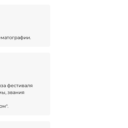
ематографии.
иза фестиваля
мы, звания
ом".