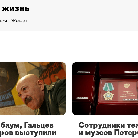
 жизнь
дочь.
Женат
баум, Гальцев
Сотрудники те
бров выступили
и музеев Петер