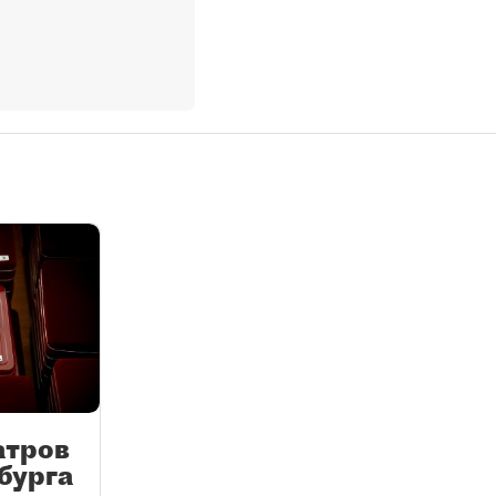
атров
бурга