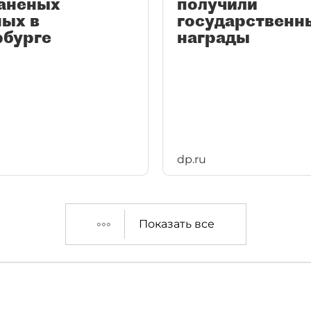
раненых
получили
ных в
государственн
рбурге
награды
dp.ru
Показать все