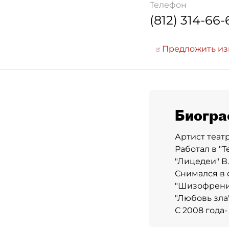
Телефон
(812) 314-66-
Предложить и
Биогра
Артист театр
Работал в "Т
"Лицедеи" В
Снимался в 
"Шизофрения
"Любовь зла"
С 2008 года