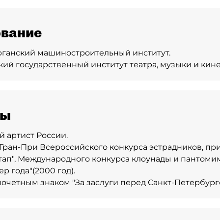
вание
рганский машиностроительный институт.
ий государственный институт театра, музыки и кин
ды
 артист России.
Гран-При Всероссийского конкурса эстрадников, пр
тап", Международного конкурса клоунады и пантоми
р года"(2000 год).
очетным знаком "За заслуги перед Санкт-Петербург