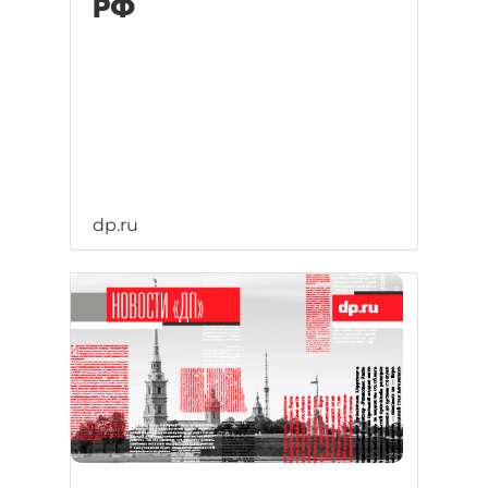
РФ
dp.ru