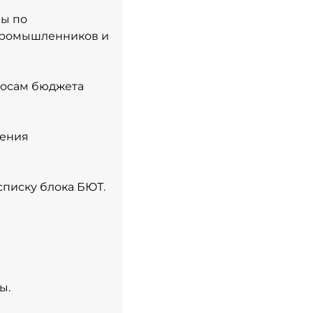
мы по
 промышленников и
просам бюджета
нения
списку блока БЮТ.
ы.