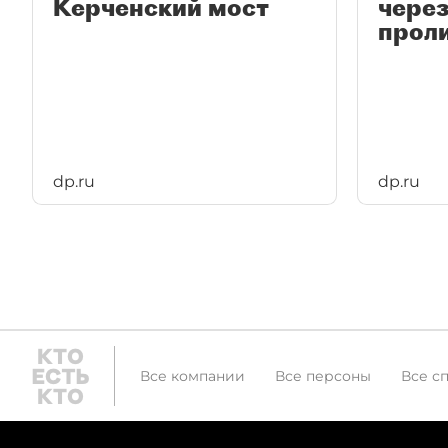
Керченский мост
чере
прол
dp.ru
dp.ru
Все компании
Все персоны
Все с