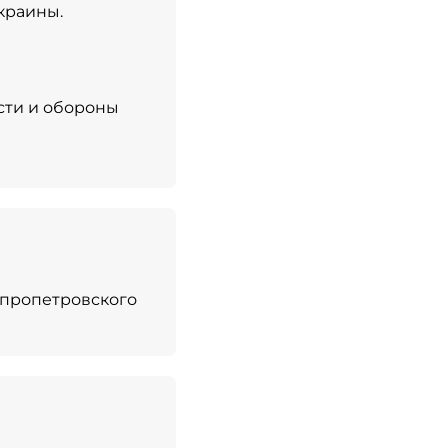
краины.
ости и обороны
непропетровского