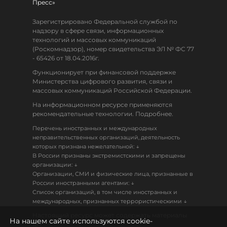
Пресс»
Зарегистрировано Федеральной службой по
надзору в сфере связи, информационных
технологий и массовых коммуникаций
(Роскомнадзор), номер свидетельства ЭЛ № ФС 77
- 65426 от 18.04.2016г.
Функционирует при финансовой поддержке
Министерства цифрового развития, связи и
массовых коммуникаций Российской Федерации.
На информационном ресурсе применяются
рекомендательные технологии. Подробнее.
Перечень иностранных и международных
неправительственных организаций, деятельность
↓
которых признана нежелательной:
В России признаны экстремистскими и запрещены
↓
организации:
Организации, СМИ и физические лица, признанные в
↓
России иностранными агентами:
Список организаций, в том числе иностранных и
↓
международных, признанных террористическими
Настоящий ресурс может содержать материалы
На нашем сайте используются cookie-
18+