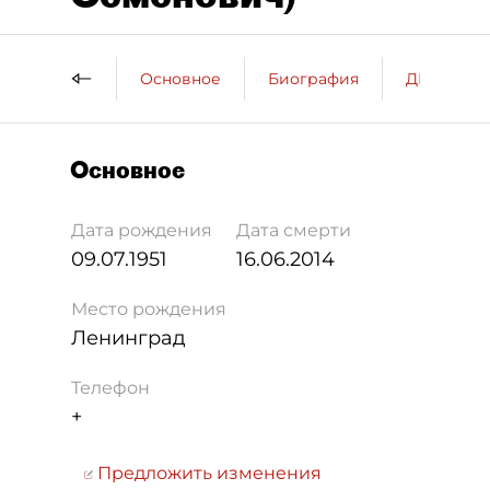
Основное
Биография
ДП о пер
Основное
Дата рождения
Дата смерти
09.07.1951
16.06.2014
Место рождения
Ленинград
Телефон
+
Предложить изменения