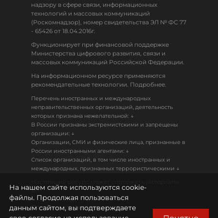
надзору в сфере связи, информационных
технологий и массовых коммуникаций
(Роскомнадзор), номер свидетельства ЭЛ № ФС 77
- 65426 от 18.04.2016г.
Функционирует при финансовой поддержке
Министерства цифрового развития, связи и
массовых коммуникаций Российской Федерации.
На информационном ресурсе применяются
рекомендательные технологии. Подробнее.
Перечень иностранных и международных
неправительственных организаций, деятельность
↓
которых признана нежелательной:
В России признаны экстремистскими и запрещены
↓
организации:
Организации, СМИ и физические лица, признанные в
↓
России иностранными агентами:
Список организаций, в том числе иностранных и
↓
международных, признанных террористическими
Настоящий ресурс может содержать материалы
На нашем сайте используются cookie-
18+
файлы. Продолжая пользоваться
данным сайтом, вы подтверждаете
Политика конфиденциальности