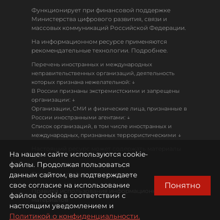
Функционирует при финансовой поддержке
Министерства цифрового развития, связи и
массовых коммуникаций Российской Федерации.
На информационном ресурсе применяются
рекомендательные технологии. Подробнее.
Перечень иностранных и международных
неправительственных организаций, деятельность
↓
которых признана нежелательной:
В России признаны экстремистскими и запрещены
↓
организации:
Организации, СМИ и физические лица, признанные в
↓
России иностранными агентами:
Список организаций, в том числе иностранных и
↓
международных, признанных террористическими
Настоящий ресурс может содержать материалы
На нашем сайте используются cookie-
18+
файлы. Продолжая пользоваться
данным сайтом, вы подтверждаете
Политика конфиденциальности
Понятно
свое согласие на использование
Правила использования информационных
файлов cookie в соответствии с
материалов
настоящим уведомлением и
Политикой о конфиденциальности.
Охрана труда