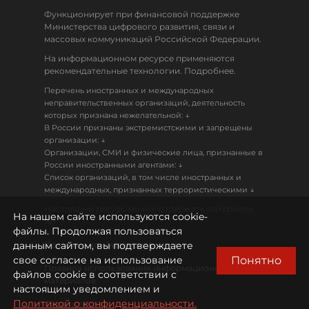
Функционирует при финансовой поддержке
Министерства цифрового развития, связи и
массовых коммуникаций Российской Федерации.
На информационном ресурсе применяются
рекомендательные технологии. Подробнее.
Перечень иностранных и международных
неправительственных организаций, деятельность
↓
которых признана нежелательной:
В России признаны экстремистскими и запрещены
↓
организации:
Организации, СМИ и физические лица, признанные в
↓
России иностранными агентами:
Список организаций, в том числе иностранных и
↓
международных, признанных террористическими
Настоящий ресурс может содержать материалы
На нашем сайте используются cookie-
18+
файлы. Продолжая пользоваться
данным сайтом, вы подтверждаете
Политика конфиденциальности
Понятно
свое согласие на использование
Правила использования информационных
файлов cookie в соответствии с
материалов
настоящим уведомлением и
Политикой о конфиденциальности.
Охрана труда