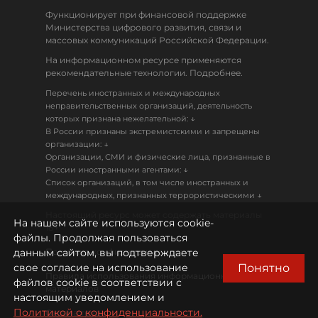
Функционирует при финансовой поддержке
Министерства цифрового развития, связи и
массовых коммуникаций Российской Федерации.
На информационном ресурсе применяются
рекомендательные технологии. Подробнее.
Перечень иностранных и международных
неправительственных организаций, деятельность
↓
которых признана нежелательной:
В России признаны экстремистскими и запрещены
↓
организации:
Организации, СМИ и физические лица, признанные в
↓
России иностранными агентами:
Список организаций, в том числе иностранных и
↓
международных, признанных террористическими
Настоящий ресурс может содержать материалы
На нашем сайте используются cookie-
18+
файлы. Продолжая пользоваться
данным сайтом, вы подтверждаете
Политика конфиденциальности
Понятно
свое согласие на использование
Правила использования информационных
файлов cookie в соответствии с
материалов
настоящим уведомлением и
Политикой о конфиденциальности.
Охрана труда