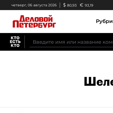
$
€
четверг, 06 августа 2026
80,93
93,19
Рубр
Шеле