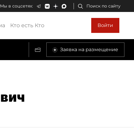
Мы в соцсетях:
Поиск по сайту
ма
Кто есть Кто
Войти
Заявка на размещение
евич