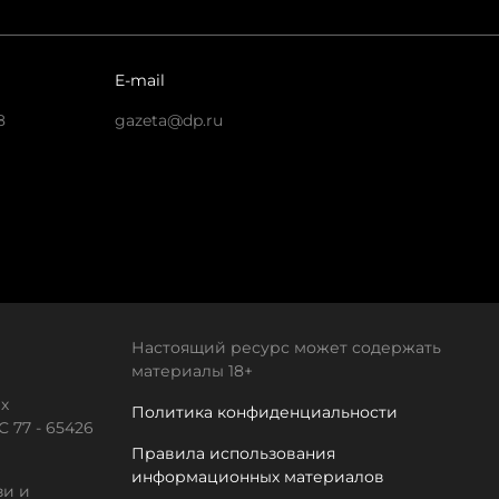
E-mail
8
gazeta@dp.ru
Настоящий ресурс может содержать
материалы 18+
х
Политика конфиденциальности
 77 - 65426
Правила использования
информационных материалов
зи и