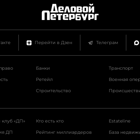
акте
Перейти в Дзен
Телеграм
право
Банки
Транспорт
сть
Ретейл
Военная опе
Строительство
Происшеств
 клуб «ДП»
Кто есть кто
Estateline
ия ДП
Рейтинг миллиардеров
База недвиж