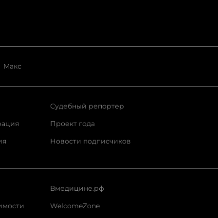
Макс
Судебный репортер
рация
Проект года
ия
Новости подписчиков
Вмедицине.рф
имости
WelcomeZone