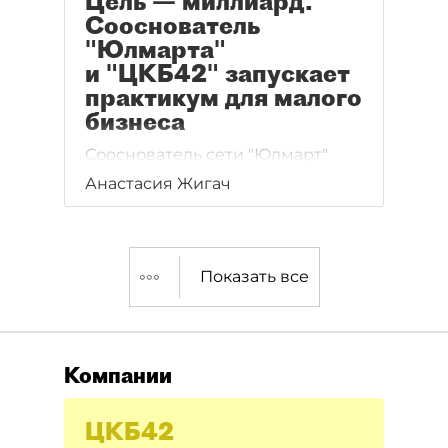
Цель — миллиард.
Сооснователь
"Юлмарта"
и "ЦКБ42" запускает
практикум для малого
бизнеса
Сооснователь сети "Юлмарт"
и "ЦКБ42" Сергей Федоринов
Анастасия Жигач
запускает практикум для малого
бизнеса, мечтающего стать
большим.
Показать все
Компании
ЦКБ42