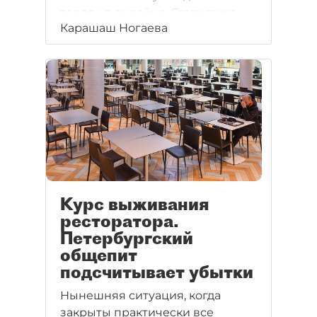
теперь в онлайне. Статистика
Карашаш Ногаева
маркетплейсов и других
представителей электронной
коммерции показывает:
потребители на карантине
закупаются не только товарами
первой необходимости, но и
товарами для развлечений,
хобби и времяпрепровождения.
Курс выживания
ресторатора.
Петербургский
общепит
подсчитывает убытки
Нынешняя ситуация, когда
закрыты практически все