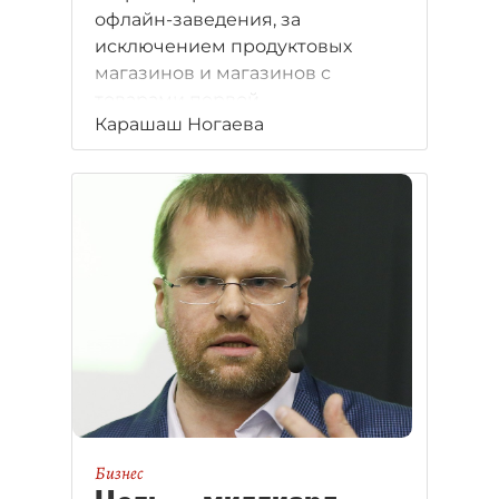
офлайн-заведения, за
исключением продуктовых
магазинов и магазинов с
товарами первой
Карашаш Ногаева
необходимости, в конечном
итоге приведет петербургский
ретейл к катастрофе. А
пострадает при этом больше
всех локальный ресторанный
бизнес.
Бизнес