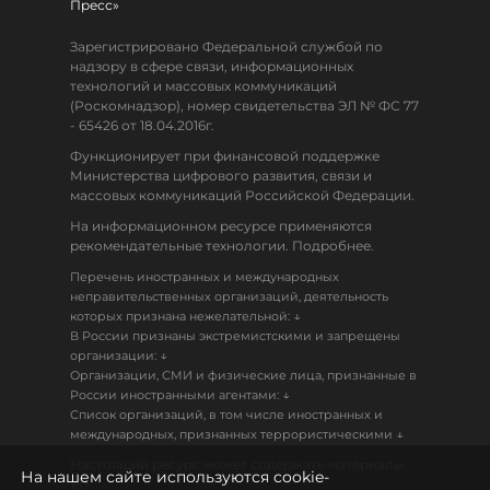
Пресс»
Зарегистрировано Федеральной службой по
надзору в сфере связи, информационных
технологий и массовых коммуникаций
(Роскомнадзор), номер свидетельства ЭЛ № ФС 77
- 65426 от 18.04.2016г.
Функционирует при финансовой поддержке
Министерства цифрового развития, связи и
массовых коммуникаций Российской Федерации.
На информационном ресурсе применяются
рекомендательные технологии. Подробнее.
Перечень иностранных и международных
неправительственных организаций, деятельность
↓
которых признана нежелательной:
В России признаны экстремистскими и запрещены
↓
организации:
Организации, СМИ и физические лица, признанные в
↓
России иностранными агентами:
Список организаций, в том числе иностранных и
↓
международных, признанных террористическими
Настоящий ресурс может содержать материалы
На нашем сайте используются cookie-
18+